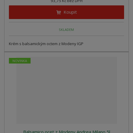
93,75 Kč bez DPH
Koupit
SKLADEM
Krém s balsamickým octem z Modeny IGP
NOVINKA
Balsamico ocet z Modeny Andrea Milano 5l