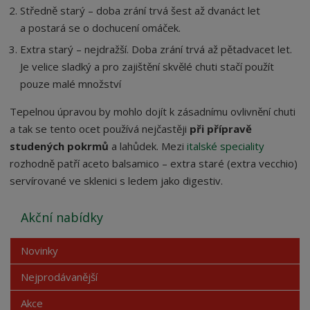
Středně starý – doba zrání trvá šest až dvanáct let
a postará se o dochucení omáček.
Extra starý – nejdražší. Doba zrání trvá až pětadvacet let.
Je velice sladký a pro zajištění skvělé chuti stačí použít
pouze malé množství
Tepelnou úpravou by mohlo dojít k zásadnímu ovlivnění chuti
a tak se tento ocet používá nejčastěji
při přípravě
studených pokrmů
a lahůdek. Mezi
italské speciality
rozhodně patří aceto balsamico – extra staré (extra vecchio)
servírované ve sklenici s ledem jako digestiv.
Akční nabídky
Novinky
Nejprodávanější
Akce