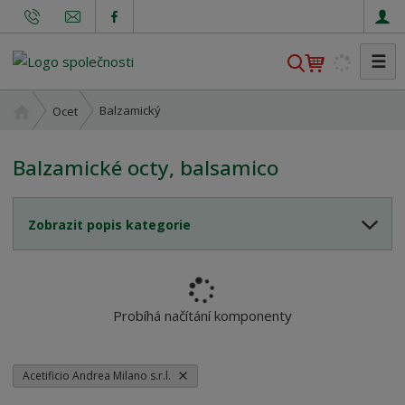
☰
V
y
h
Ú
Balzamický
Ocet
l
v
o
e
Balzamické octy, balsamico
d
d
n
a
í
t
Zobrazit popis kategorie
s
t
r
a
n
Probíhá načítání komponenty
a
Acetificio Andrea Milano s.r.l.