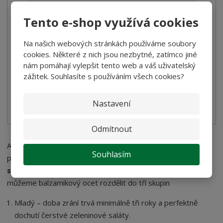
Balsamico ocet ve spreji Andrea Milano 2...
Tento e-shop využívá cookies
124,00 Kč
Na našich webových stránkách používáme soubory
110,71 Kč bez DPH
cookies. Některé z nich jsou nezbytné, zatímco jiné
nám pomáhají vylepšit tento web a váš uživatelský
Koupit
zážitek. Souhlasíte s používáním všech cookies?
SKLADEM
Nastavení
Odmítnout
Aby tento skvost obohatil pokrmy na vašem jídelním stole,
Souhlasím
potřebuje svůj čas. Stejně jako víno,
zraje v dřevěných
sudech
k dokonalé chuti i balzamický ocet. Podle doby zrání
můžeme balzamikový ocet rozdělit do tří skupin
Mladý – doba zrání trvá minimálně tři roky a perfektně
dochutí čerstvé zeleninové saláty.