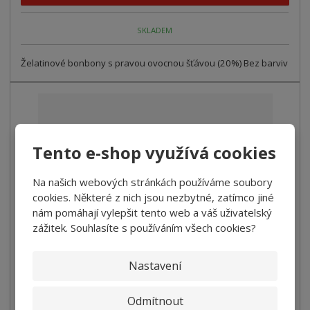
SKLADEM
Želatinové bonbony s pravou ovocnou šťávou (20%) Bez barviv
Tento e-shop využívá cookies
Na našich webových stránkách používáme soubory
cookies. Některé z nich jsou nezbytné, zatímco jiné
nám pomáhají vylepšit tento web a váš uživatelský
zážitek. Souhlasíte s používáním všech cookies?
Nastavení
Želatinové bonbóny citrusové plody z Cal...
55,00 Kč
Odmítnout