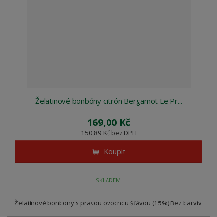
z
l
o
í
k
k
v
p
o
o
ý
r
o
v
v
v
d
ý
ý
ý
u
v
v
p
k
ý
ý
i
t
p
p
s
ů
i
i
Želatinové bonbóny citrón Bergamot Le Pr...
s
s
169,00 Kč
150,89 Kč bez DPH
Koupit
SKLADEM
Želatinové bonbony s pravou ovocnou šťávou (15%) Bez barviv