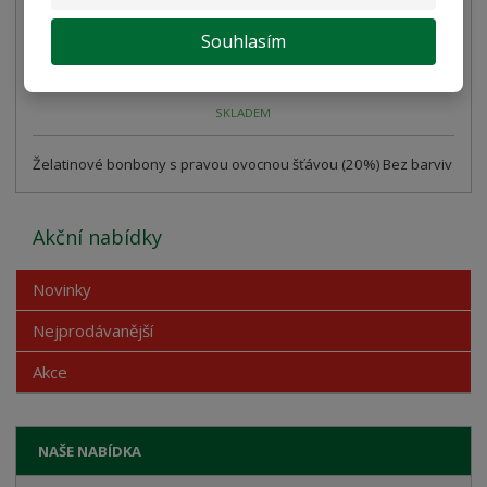
49,11 Kč bez DPH
Souhlasím
Koupit
SKLADEM
Želatinové bonbony s pravou ovocnou šťávou (20%) Bez barviv
Akční nabídky
Novinky
Nejprodávanější
Akce
NAŠE NABÍDKA