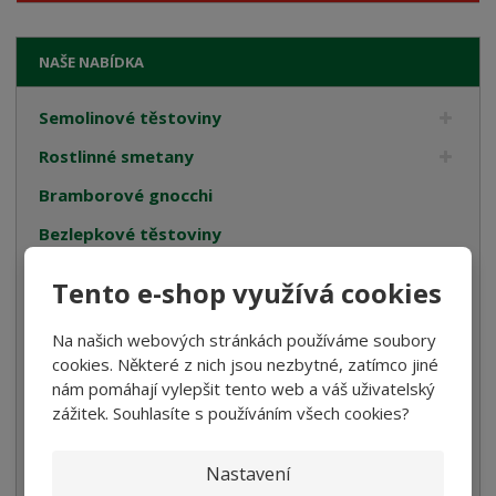
NAŠE NABÍDKA
Semolinové těstoviny
Rostlinné smetany
Bramborové gnocchi
Bezlepkové těstoviny
Velikonoce
Tento e-shop využívá cookies
Bulgur, Kuskus a Polenta
Na našich webových stránkách používáme soubory
Oleje
cookies. Některé z nich jsou nezbytné, zatímco jiné
nám pomáhají vylepšit tento web a váš uživatelský
Cukrovinky
zážitek. Souhlasíte s používáním všech cookies?
Dárková balení
Italské tyčinky
Nastavení