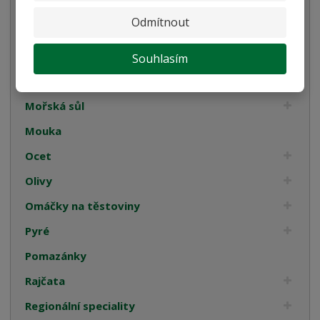
Kompoty
Odmítnout
Káva
Koření
Souhlasím
Luštěniny
Mořská sůl
Mouka
Ocet
Olivy
Omáčky na těstoviny
Pyré
Pomazánky
Rajčata
Regionální speciality