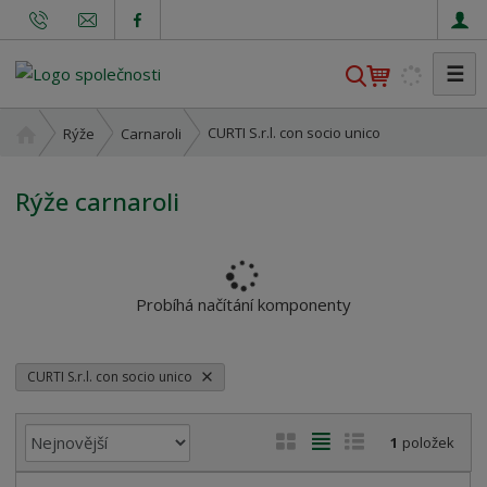
☰
V
y
h
Ú
CURTI S.r.l. con socio unico
Rýže
Carnaroli
l
v
o
e
Rýže carnaroli
d
d
n
a
í
t
s
t
Probíhá načítání komponenty
r
a
n
CURTI S.r.l. con socio unico
a
Ř
O
T
Ř
1
položek
a
b
a
á
z