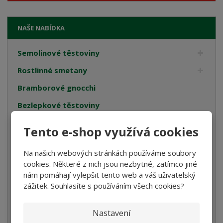
NAŠE NABÍDKA
Semolinové těstoviny
Rostlinné smetany
Bramborové gnocchi
Bezlepkové těstoviny
Velikonoce
Tento e-shop využívá cookies
Bulgur, Kuskus a Polenta
Na našich webových stránkách používáme soubory
Oleje
cookies. Některé z nich jsou nezbytné, zatímco jiné
nám pomáhají vylepšit tento web a váš uživatelský
Cukrovinky
zážitek. Souhlasíte s používáním všech cookies?
Dárková balení
Italské tyčinky
Nastavení