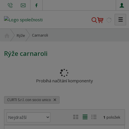
☰
V
y
h
Ú
Carnaroli
Rýže
l
v
o
e
Rýže carnaroli
d
d
n
a
í
t
s
t
Probíhá načítání komponenty
r
a
n
CURTI S.r.l. con socio unico
a
Ř
O
T
Ř
1
položek
a
b
a
á
z