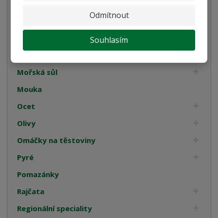
Kompoty
Odmítnout
Káva
Koření
Souhlasím
Luštěniny
Mořská sůl
Mouka
Ocet
Olivy
Omáčky na těstoviny
Pyré
Pomazánky
Rajčata
Regionální speciality