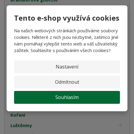
Bezlepkové těstoviny
Tento e-shop využívá cookies
Velikonoce
Na našich webových stránkách používáme soubory
Bulgur, Kuskus a Polenta
cookies. Některé z nich jsou nezbytné, zatímco jiné
Oleje
nám pomáhají vylepšit tento web a váš uživatelský
zážitek. Souhlasíte s používáním všech cookies?
Smetana
Cukrovinky
Nastavení
Dárková balení
Odmítnout
Italské tyčinky
Kompoty
Souhlasím
Káva
Koření
Luštěniny