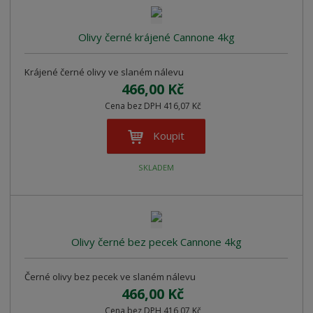
r
b
d
e
á
u
k
n
Olivy černé krájené Cannone 4kg
z
l
o
í
k
k
v
p
Krájené černé olivy ve slaném nálevu
o
o
ý
r
466,00 Kč
o
v
v
v
d
Cena bez DPH 416,07 Kč
ý
ý
ý
u
v
v
p
Koupit
k
ý
ý
i
t
p
p
s
ů
SKLADEM
i
i
s
s
Olivy černé bez pecek Cannone 4kg
Černé olivy bez pecek ve slaném nálevu
466,00 Kč
Cena bez DPH 416,07 Kč