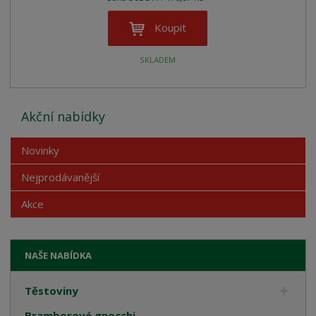
Koupit
SKLADEM
Akční nabídky
Novinky
Nejprodávanější
Akce
NAŠE NABÍDKA
Těstoviny
Bramborové gnocchi