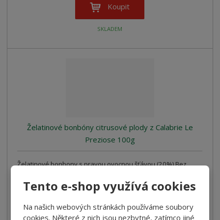
Koupit
SKLADEM
Želatinové bonbóny citrusové plody z Calabrie Le
Preziose 100g
Želatinové bonbony s pravou ovocnou šťávou (20%) Bez
barviv
Tento e-shop využívá cookies
55,00 Kč
Cena bez DPH 49,11 Kč
Na našich webových stránkách používáme soubory
cookies. Některé z nich jsou nezbytné, zatímco jiné
Koupit