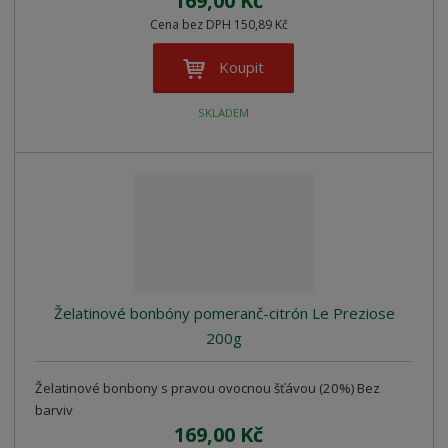
169,00 Kč
s
s
Cena bez DPH 150,89 Kč
Koupit
SKLADEM
Želatinové bonbóny pomeranč-citrón Le Preziose
200g
Želatinové bonbony s pravou ovocnou šťávou (20%) Bez
barviv
169,00 Kč