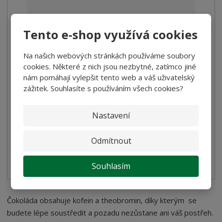
Tento e-shop využívá cookies
Na našich webových stránkách používáme soubory
Želatinové bonbóny citrón Bergamot Le Pr...
cookies. Některé z nich jsou nezbytné, zatímco jiné
nám pomáhají vylepšit tento web a váš uživatelský
169,00 Kč
zážitek. Souhlasíte s používáním všech cookies?
150,89 Kč bez DPH
Koupit
Nastavení
Odmítnout
SKLADEM
Souhlasím
Želatinové bonbony s pravou ovocnou šťávou (15%) Bez barviv
Čokoláda obsahuje kofein a theobromin, díky kterým
se
budete lépe soustředit a pozadu nezůstane ani váš postřeh.