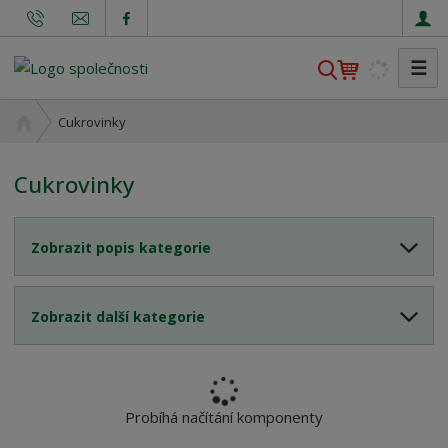
☰
V
y
h
Ú
Cukrovinky
l
v
o
e
Cukrovinky
d
d
n
a
í
t
Zobrazit popis kategorie
s
t
r
Zobrazit další kategorie
a
n
a
Probíhá načítání komponenty