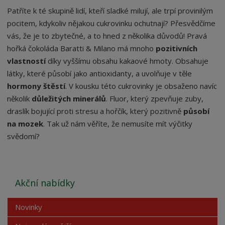
Patříte k té skupině lidí, kteří sladké milují, ale trpí provinilým
pocitem, kdykoliv nějakou cukrovinku ochutnají? Přesvědčíme
vás, že je to zbytečné, a to hned z několika důvodů! Pravá
hořká čokoláda Baratti & Milano má mnoho
pozitivních
vlastností
díky vyššímu obsahu kakaové hmoty. Obsahuje
látky, které působí jako antioxidanty, a uvolňuje v těle
hormony štěstí
. V kousku této cukrovinky je obsaženo navíc
několik
důležitých minerálů
. Fluor, který zpevňuje zuby,
draslík bojující proti stresu a hořčík, který pozitivně
působí
na mozek
. Tak už nám věříte, že nemusíte mít výčitky
svědomí?
Akční nabídky
Novinky