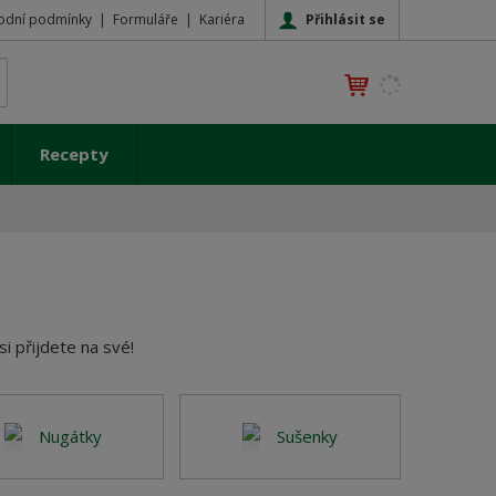
Přihlásit se
odní podmínky
Formuláře
Kariéra
K
yhledat
d
o
h
Recepty
l
e
d
á
,
t
e
n
i přijdete na své!
n
a
j
d
Nugátky
Sušenky
e