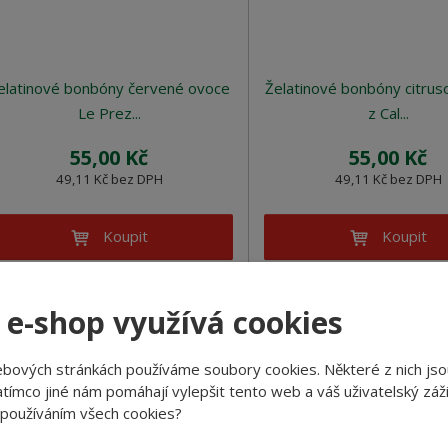
elatinové bonbóny červené ovoce
Želatinové bonbóny citrus
Le Prez...
z Cal...
55,00 Kč
55,00 Kč
49,11 Kč bez DPH
49,11 Kč bez DPH
Koupit
Koupit
SKLADEM
SKLADEM
 e-shop využívá cookies
latinové bonbony s pravou ovocnou
Želatinové bonbony s pravou
ávou (20%) Bez barviv
šťávou (20%) Bez barviv
ebových stránkách používáme soubory cookies. Některé z nich jso
tímco jiné nám pomáhají vylepšit tento web a váš uživatelský záži
 používáním všech cookies?