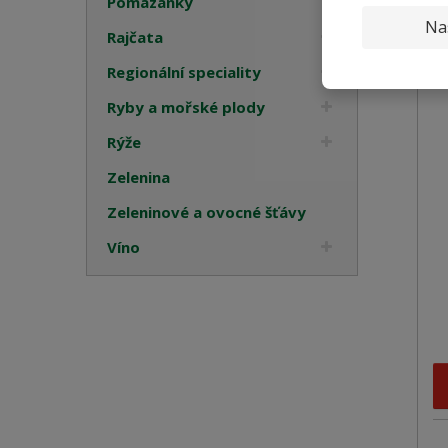
Pomazánky
Na
Rajčata
Regionální speciality
Ryby a mořské plody
Rýže
Zelenina
Zeleninové a ovocné šťávy
Víno