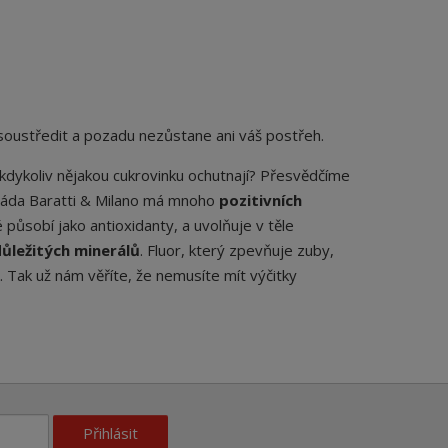
soustředit a pozadu nezůstane ani váš postřeh.
em, kdykoliv nějakou cukrovinku ochutnají? Přesvědčíme
koláda Baratti & Milano má mnoho
pozitivních
působí jako antioxidanty, a uvolňuje v těle
ůležitých minerálů
. Fluor, který zpevňuje zuby,
. Tak už nám věříte, že nemusíte mít výčitky
Přihlásit