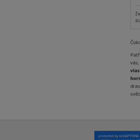
Že
šť
Čoko
Patř
vás,
vla
hor
dras
svě