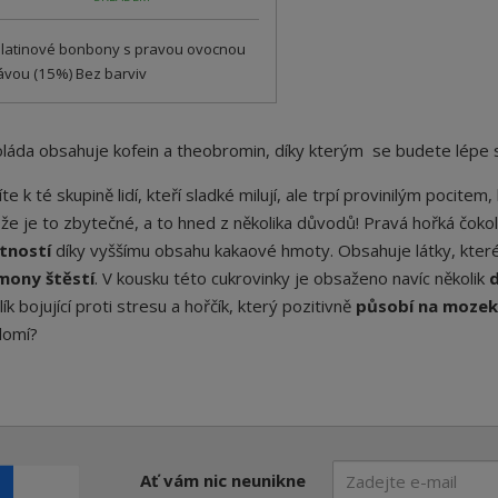
latinové bonbony s pravou ovocnou
ávou (15%) Bez barviv
láda obsahuje kofein a theobromin, díky kterým
se budete lépe 
íte k té skupině lidí, kteří sladké milují, ale trpí provinilým pocit
 že je to zbytečné, a to hned z několika důvodů! Pravá hořká čo
stností
díky vyššímu obsahu kakaové hmoty. Obsahuje látky, které 
mony štěstí
. V kousku této cukrovinky je obsaženo navíc několik
d
lík bojující proti stresu a hořčík, který pozitivně
působí na mozek
domí?
Ať vám nic neunikne