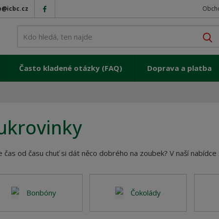
p@icbc.cz
Obch
V
Často kladené otázky (FAQ)
Doprava a platba
ukrovinky
 čas od času chuť si dát něco dobrého na zoubek? V naší nabídce s
Bonbóny
Čokolády