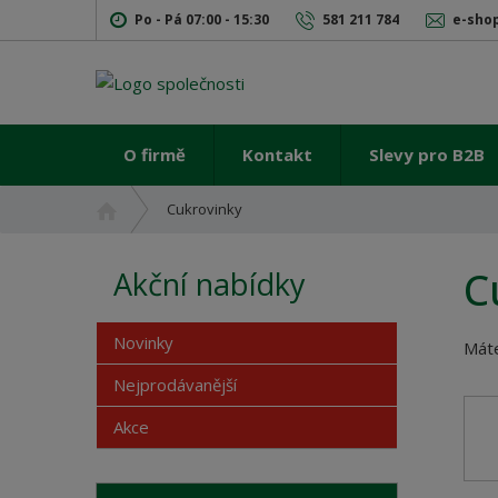
Po - Pá 07:00 - 15:30
581 211 784
e-sho
O firmě
Kontakt
Slevy pro B2B
Ú
Cukrovinky
v
o
C
Akční nabídky
d
n
í
Novinky
Máte
s
t
Nejprodávanější
r
Akce
a
n
a