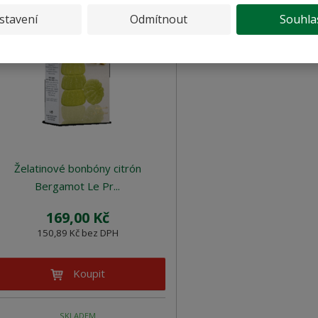
stavení
Odmítnout
Souhla
Želatinové bonbóny citrón
Bergamot Le Pr...
169,00 Kč
150,89 Kč bez DPH
Koupit
SKLADEM