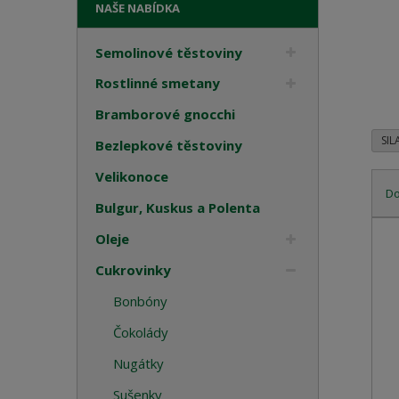
NAŠE NABÍDKA
Semolinové těstoviny
Rostlinné smetany
Bramborové gnocchi
SIL
Bezlepkové těstoviny
Velikonoce
D
Bulgur, Kuskus a Polenta
Ř
Oleje
a
z
Cukrovinky
e
Bonbóny
n
í
Čokolády
p
Nugátky
r
o
Sušenky