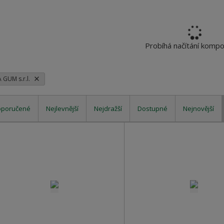
Probíhá načítání komp
A GUM s.r.l.
oporučené
Nejlevnější
Nejdražší
Dostupné
Nejnovější