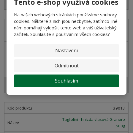
Tento e-shop využívá cookies
Koupit
Na našich webových stránkách používáme soubory
cookies. Některé z nich jsou nezbytné, zatímco jiné
39009
nám pomáhají vylepšit tento web a váš uživatelský
zážitek. Souhlasíte s používáním všech cookies?
Pappardelle vaječné Granoro 500g
SKLADEM
Nastavení
67,86 Kč
Odmítnout
76,00 Kč
Souhlasím
Koupit
39013
Tagliolini - hnízda vlasová Granoro
500g