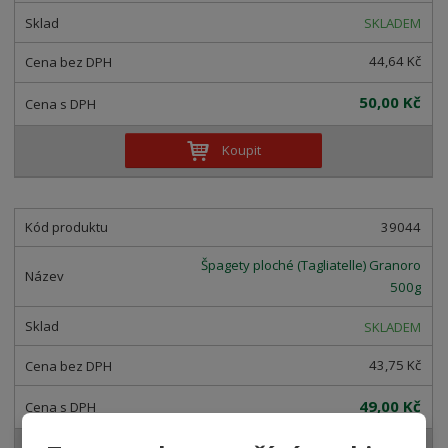
SKLADEM
44,64 Kč
50,00 Kč
Koupit
39044
Špagety ploché (Tagliatelle) Granoro
500g
SKLADEM
43,75 Kč
49,00 Kč