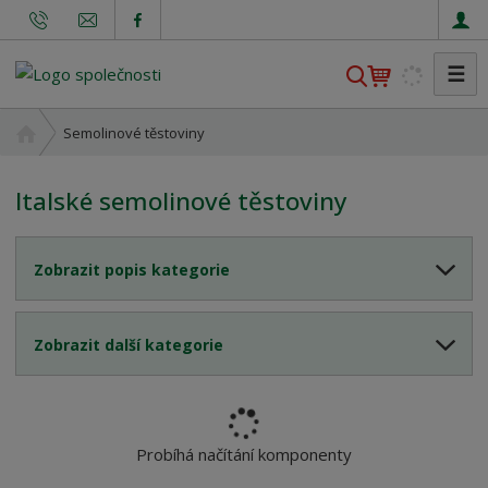
☰
V
y
h
Ú
Semolinové těstoviny
l
v
o
e
Italské semolinové těstoviny
d
d
n
a
í
t
Zobrazit popis kategorie
s
t
r
Zobrazit další kategorie
a
n
a
Probíhá načítání komponenty