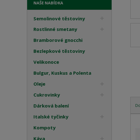
NAŠE NABÍDKA
Semolinové těstoviny
Rostlinné smetany
Bramborové gnocchi
Bezlepkové těstoviny
Velikonoce
Bulgur, Kuskus a Polenta
Oleje
Cukrovinky
D
Dárková balení
Italské tyčinky
Ř
a
Kompoty
z
e
Káva