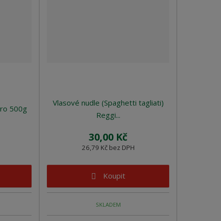
k
k
v
o
o
ý
v
v
v
ý
ý
ý
v
v
p
ý
ý
i
p
p
s
i
i
Vlasové nudle (Spaghetti tagliati)
s
s
oro 500g
Reggi...
30,00 Kč
26,79 Kč bez DPH
Koupit
SKLADEM