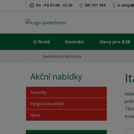
Po - Pá 07:00 - 15:30
581 211 784
e-shop@
O firmě
Kontakt
Slevy pro B2B
Ú
Semolinové těstoviny
v
o
I
Akční nabídky
d
n
í
Novinky
Máte
s
prém
t
Nejprodávanější
Těst
r
Akce
a
trva
n
a