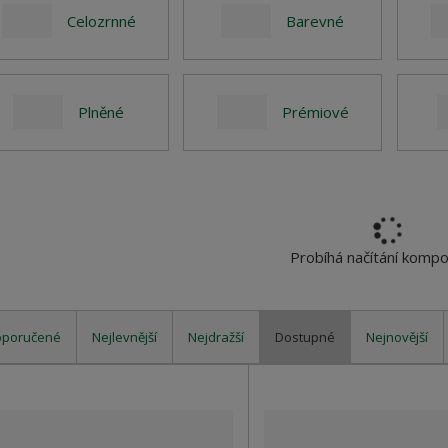
Celozrnné
Barevné
Plněné
Prémiové
Probíhá načítání komp
oporučené
Nejlevnější
Nejdražší
Dostupné
Nejnovější