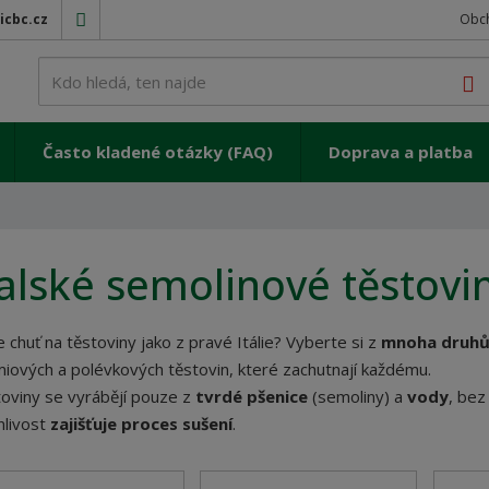
icbc.cz
Obc
V
Často kladené otázky (FAQ)
Doprava a platba
talské semolinové těstovi
 chuť na těstoviny jako z pravé Itálie? Vyberte si z
mnoha druh
iových a polévkových těstovin, které zachutnají každému.
oviny se vyrábějí pouze z
tvrdé pšenice
(semoliny) a
vody
, bez
nlivost
zajišťuje proces sušení
.