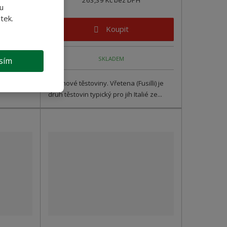
u
tek.
Koupit
SKLADEM
sím
Přílohové těstoviny. Vřetena (Fusilli) je
druh těstovin typický pro jih Italié ze...