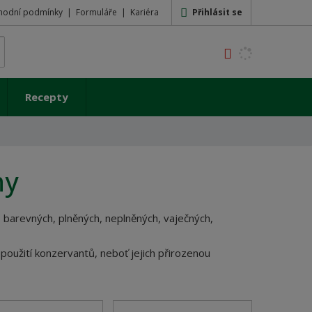
Přihlásit se
hodní podmínky
Formuláře
Kariéra
K
yhledat
d
o
h
Recepty
l
e
d
á
,
ny
t
e
n
ů
barevných, plněných, neplněných, vaječných,
n
a
 použití konzervantů, neboť jejich přirozenou
j
d
e