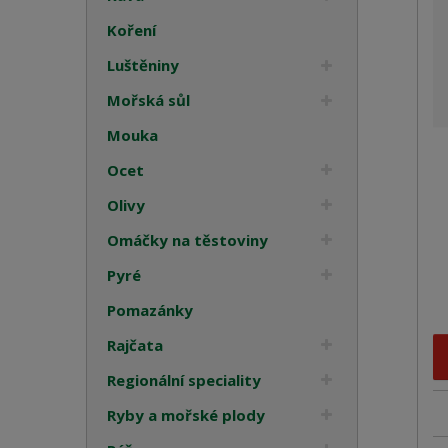
n
Koření
í
p
Luštěniny
r
Mořská sůl
o
d
Mouka
u
k
Ocet
t
Olivy
ů
Omáčky na těstoviny
Pyré
Pomazánky
Rajčata
Regionální speciality
Ryby a mořské plody