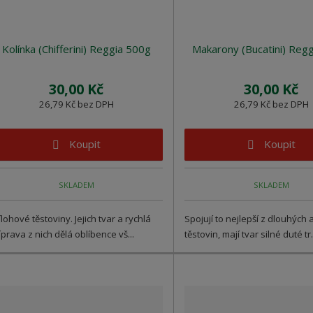
Kolínka (Chifferini) Reggia 500g
Makarony (Bucatini) Reg
30,00 Kč
30,00 Kč
26,79 Kč bez DPH
26,79 Kč bez DPH
Koupit
Koupit
SKLADEM
SKLADEM
ílohové těstoviny. Jejich tvar a rychlá
Spojují to nejlepší z dlouhých 
íprava z nich dělá oblíbence vš...
těstovin, mají tvar silné duté tr.