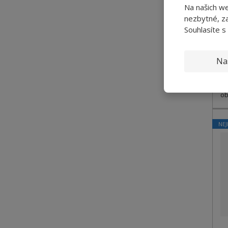
Na našich w
nezbytné, za
Souhlasíte s
Na
Př
ob
NEJ