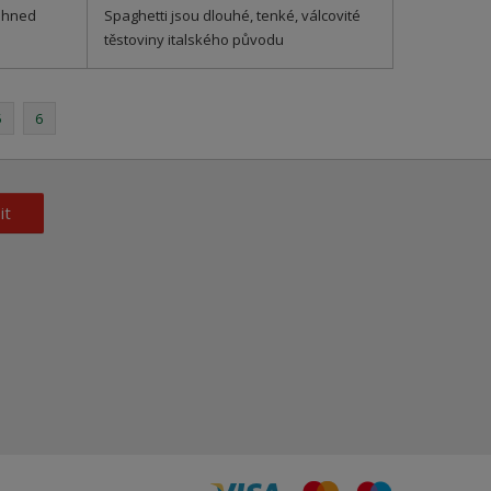
ihned
Spaghetti jsou dlouhé, tenké, válcovité
těstoviny italského původu
5
6
it
VISA
MasterCard
Maestro