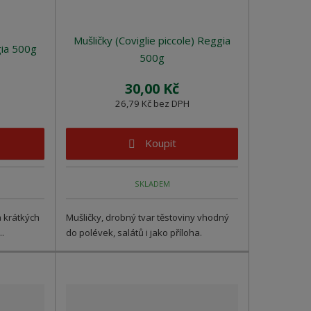
Mušličky (Coviglie piccole) Reggia
gia 500g
500g
30,00 Kč
26,79 Kč bez DPH
Koupit
SKLADEM
a krátkých
Mušličky, drobný tvar těstoviny vhodný
..
do polévek, salátů i jako příloha.