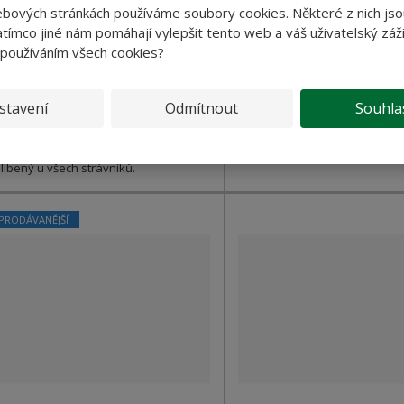
ebových stránkách používáme soubory cookies. Některé z nich jso
tímco jiné nám pomáhají vylepšit tento web a váš uživatelský záži
Koupit
Koupit
 používáním všech cookies?
SKLADEM
SKLADEM
stavení
Odmítnout
Souhla
ílohové těstoviny. Jejich tvar je
Přílohové těstoviny.
líbený u všech strávníků.
PRODÁVANĚJŠÍ