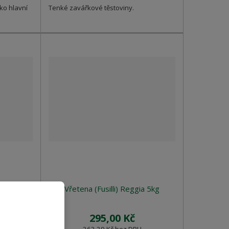
ko hlavní
Tenké zavářkové těstoviny.
gia 5kg
Vřetena (Fusilli) Reggia 5kg
295,00 Kč
263,39 Kč bez DPH