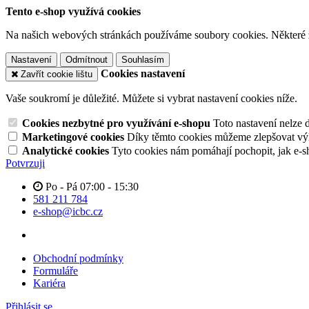
Tento e-shop využívá cookies
Na našich webových stránkách používáme soubory cookies. Některé z n
Nastavení
Odmítnout
Souhlasím
Cookies nastavení
Zavřít cookie lištu
Vaše soukromí je důležité. Můžete si vybrat nastavení cookies níže.
Cookies nezbytné pro využívání e-shopu
Toto nastavení nelze 
Marketingové cookies
Díky těmto cookies můžeme zlepšovat výko
Analytické cookies
Tyto cookies nám pomáhají pochopit, jak e-s
Potvrzuji
Po - Pá 07:00 - 15:30
581 211 784
e-shop@icbc.cz
Obchodní podmínky
Formuláře
Kariéra
Přihlásit se