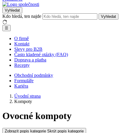
Vyhledat
Kdo hledá, ten najde
Vyhledat
☰
O firmě
Kontakt
Slevy pro B2B
Často kladené otázky (FAQ)
Doprava a platba
Recepty
Obchodní podmínky
Formuláře
Kariéra
Úvodní strana
Kompoty
Ovocné kompoty
Zobrazit popis kategorie
Skrýt popis kategorie