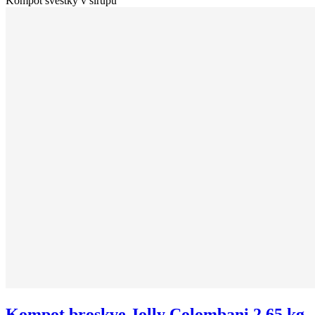
Kompot švestky v sirupu
Kompot broskve Jolly Colombani 2,65 kg