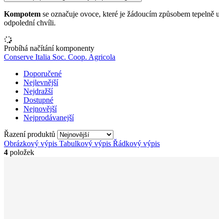
Kompo
tem
se označuje ovoce, které je žádoucím způsobem tepelně 
odpolední chvíli.
Probíhá načítání komponenty
Conserve Italia Soc. Coop. Agricola
Doporučené
Nejlevnější
Nejdražší
Dostupné
Nejnovější
Nejprodávanejší
Řazení produktů
Obrázkový výpis
Tabulkový výpis
Řádkový výpis
4
položek