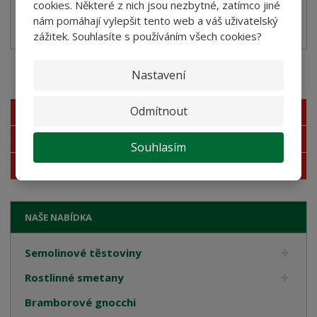
cookies. Některé z nich jsou nezbytné, zatímco jiné
SKLADEM
nám pomáhají vylepšit tento web a váš uživatelský
zážitek. Souhlasíte s používáním všech cookies?
Nastavení
Akční nabídky
Odmítnout
Novinky
Nejprodávanější
Souhlasím
Akce
NAŠE NABÍDKA
Semolinové těstoviny
Rostlinné smetany
Bramborové gnocchi