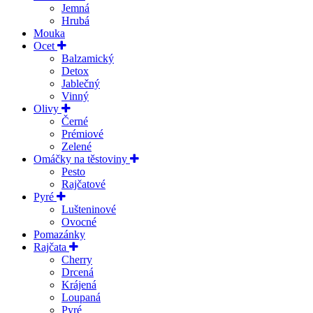
Jemná
Hrubá
Mouka
Ocet
Balzamický
Detox
Jablečný
Vinný
Olivy
Černé
Prémiové
Zelené
Omáčky na těstoviny
Pesto
Rajčatové
Pyré
Lušteninové
Ovocné
Pomazánky
Rajčata
Cherry
Drcená
Krájená
Loupaná
Pyré