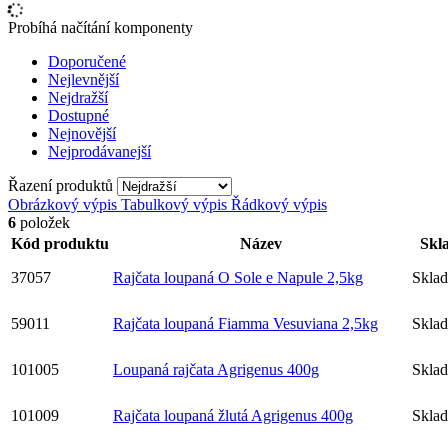
Probíhá načítání komponenty
Doporučené
Nejlevnější
Nejdražší
Dostupné
Nejnovější
Nejprodávanejší
Řazení produktů
Obrázkový výpis
Tabulkový výpis
Řádkový výpis
6
položek
Kód produktu
Název
Skl
37057
Rajčata loupaná O Sole e Napule 2,5kg
Skla
59011
Rajčata loupaná Fiamma Vesuviana 2,5kg
Skla
101005
Loupaná rajčata Agrigenus 400g
Skla
101009
Rajčata loupaná žlutá Agrigenus 400g
Skla