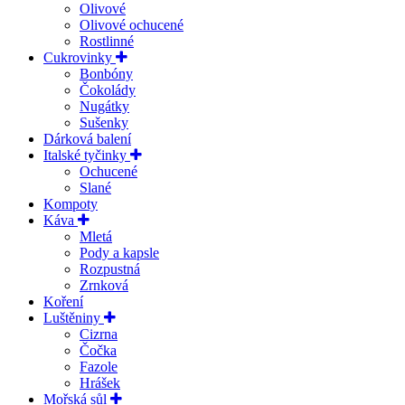
Olivové
Olivové ochucené
Rostlinné
Cukrovinky
Bonbóny
Čokolády
Nugátky
Sušenky
Dárková balení
Italské tyčinky
Ochucené
Slané
Kompoty
Káva
Mletá
Pody a kapsle
Rozpustná
Zrnková
Koření
Luštěniny
Cizrna
Čočka
Fazole
Hrášek
Mořská sůl