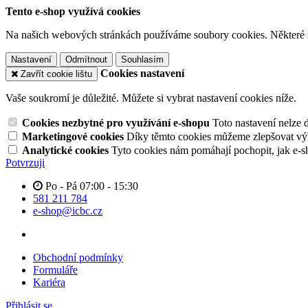
Tento e-shop využívá cookies
Na našich webových stránkách používáme soubory cookies. Některé z n
Nastavení
Odmítnout
Souhlasím
Cookies nastavení
Zavřít cookie lištu
Vaše soukromí je důležité. Můžete si vybrat nastavení cookies níže.
Cookies nezbytné pro využívání e-shopu
Toto nastavení nelze 
Marketingové cookies
Díky těmto cookies můžeme zlepšovat výko
Analytické cookies
Tyto cookies nám pomáhají pochopit, jak e-s
Potvrzuji
Po - Pá 07:00 - 15:30
581 211 784
e-shop@icbc.cz
Obchodní podmínky
Formuláře
Kariéra
Přihlásit se