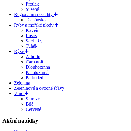
Protlak
Sušené
Regionální speciality
Toskánsko
Ryby a mořské plody
Kaviár
Losos
Sardinky
Tuňák
Rýže
Arborio
Carnaroli
Dlouhozrnná
Kulatozrnná
Parboiled
Zelenina
Zeleninové a ovocné šťávy
Víno
Šumivé
Bílé
Červené
Akční nabídky