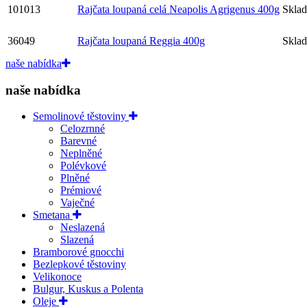
101013
Rajčata loupaná celá Neapolis Agrigenus 400g
Skla
36049
Rajčata loupaná Reggia 400g
Skla
naše nabídka
naše nabídka
Semolinové těstoviny
Celozrnné
Barevné
Neplněné
Polévkové
Plněné
Prémiové
Vaječné
Smetana
Neslazená
Slazená
Bramborové gnocchi
Bezlepkové těstoviny
Velikonoce
Bulgur, Kuskus a Polenta
Oleje