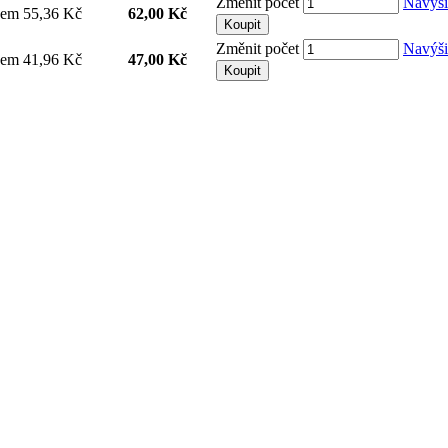
Změnit počet
Navýši
dem
55,36 Kč
62,00 Kč
Koupit
Změnit počet
Navýši
dem
41,96 Kč
47,00 Kč
Koupit