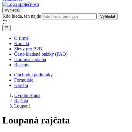
Vyhledat
Kdo hledá, ten najde
Vyhledat
☰
O firmě
Kontakt
Slevy pro B2B
Často kladené otázky (FAQ)
Doprava a platba
Recepty
Obchodní podmínky
Formuláře
Kariéra
Úvodní strana
Rajčata
Loupaná
Loupaná rajčata