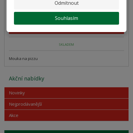
Odmítnout
57,00 Kč
50,89 Kč bez DPH
Souhlasím
Koupit
SKLADEM
Mouka na pizzu
Akční nabídky
Novinky
Nejprodávanější
Akce