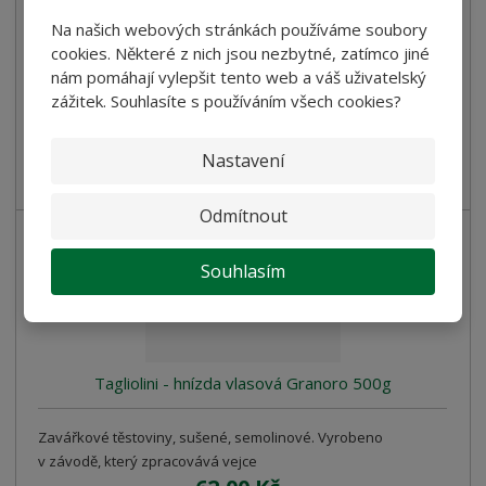
v závodě, který zpracovává vejce
Na našich webových stránkách používáme soubory
69,00 Kč
cookies. Některé z nich jsou nezbytné, zatímco jiné
Cena bez DPH 61,61 Kč
nám pomáhají vylepšit tento web a váš uživatelský
zážitek. Souhlasíte s používáním všech cookies?
Koupit
Nastavení
SKLADEM
Odmítnout
Souhlasím
Tagliolini - hnízda vlasová Granoro 500g
Zavářkové těstoviny, sušené, semolinové. Vyrobeno
v závodě, který zpracovává vejce