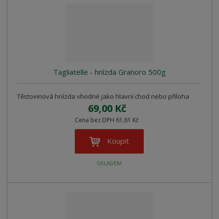
r
b
d
e
á
u
k
n
z
l
o
í
k
k
v
p
o
o
ý
r
o
v
v
v
Tagliatelle - hnízda Granoro 500g
d
ý
ý
ý
u
v
v
p
k
Těstovinová hnízda vhodné jako hlavní chod nebo přiloha
ý
ý
i
t
69,00 Kč
p
p
s
ů
Cena bez DPH 61,61 Kč
i
i
s
s
Koupit
SKLADEM