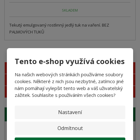
SKLADEM
Tekutý emulgovaný rostlinný jedlý tuk na vaření. BEZ
PALMOVÝCH TUKŮ
Akční nabídky
Tento e-shop využívá cookies
Novinky
Na našich webových stránkách používáme soubory
Nejprodávanější
cookies. Některé z nich jsou nezbytné, zatímco jiné
nám pomáhají vylepšit tento web a váš uživatelský
Akce
zážitek. Souhlasíte s používáním všech cookies?
Nastavení
NAŠE NABÍDKA
Odmítnout
Semolinové těstoviny