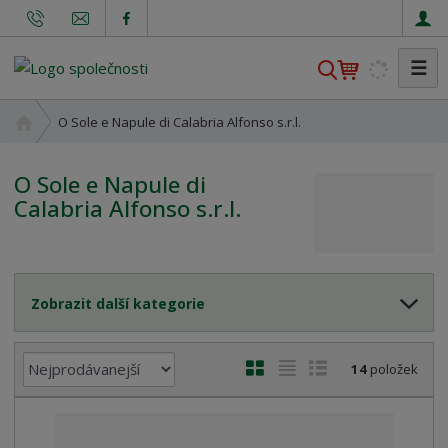
☰
V
y
h
Ú
O Sole e Napule di Calabria Alfonso s.r.l.
l
v
o
e
O Sole e Napule di
d
d
Calabria Alfonso s.r.l.
n
a
í
t
s
t
r
Zobrazit další kategorie
a
n
Ř
a
O
T
Ř
14
položek
a
b
a
á
z
r
b
d
e
á
u
k