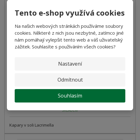
Tento e-shop využívá cookies
Na našich webových stránkách používáme soubory
cookies. Některé z nich jsou nezbytné, zatímco jiné
nám pomáhají vylepšit tento web a váš uživatelský
zážitek. Souhlasíte s používáním všech cookies?
Kapary v soli O Sole e Napule 90g
Nastavení
50,00 Kč
Odmítnout
44,64 Kč bez DPH
Koupit
Souhlasím
SKLADEM
Kapary v soli Lacrimella