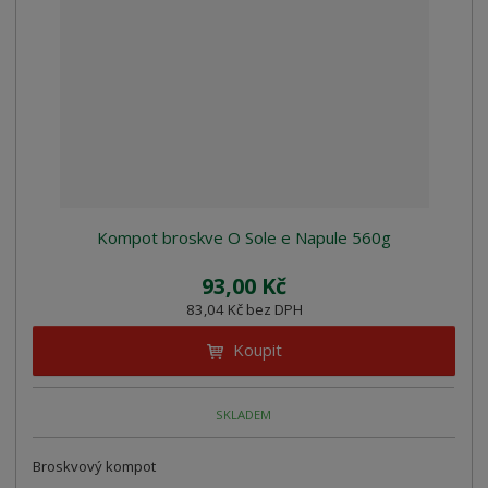
n
z
l
o
í
k
k
v
p
o
o
ý
r
o
v
v
v
d
ý
ý
ý
u
v
v
p
k
ý
ý
i
t
p
p
s
ů
i
i
Kompot broskve O Sole e Napule 560g
s
s
93,00 Kč
83,04 Kč bez DPH
Koupit
SKLADEM
Broskvový kompot