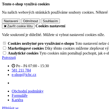
Tento e-shop využívá cookies
Na našich webových stránkách používáme soubory cookies. Některé z n
Nastavení
Odmítnout
Souhlasím
Cookies nastavení
Zavřít cookie lištu
Vaše soukromí je důležité. Můžete si vybrat nastavení cookies níže.
Cookies nezbytné pro využívání e-shopu
Toto nastavení nelze 
Marketingové cookies
Díky těmto cookies můžeme zlepšovat výko
Analytické cookies
Tyto cookies nám pomáhají pochopit, jak e-s
Potvrzuji
Po - Pá 07:00 - 15:30
581 211 784
e-shop@icbc.cz
Obchodní podmínky
Formuláře
Kariéra
Přihlásit se