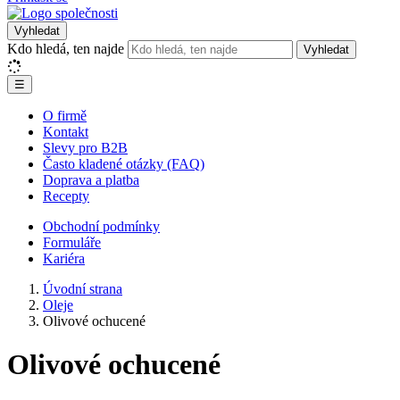
Vyhledat
Kdo hledá, ten najde
Vyhledat
☰
O firmě
Kontakt
Slevy pro B2B
Často kladené otázky (FAQ)
Doprava a platba
Recepty
Obchodní podmínky
Formuláře
Kariéra
Úvodní strana
Oleje
Olivové ochucené
Olivové ochucené