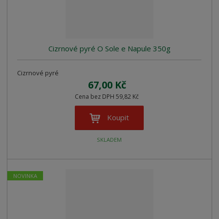
z
l
o
í
k
k
v
p
o
o
ý
r
o
v
v
v
Cizrnové pyré O Sole e Napule 350g
d
ý
ý
ý
u
v
v
p
k
Cizrnové pyré
ý
ý
i
t
67,00 Kč
p
p
s
ů
Cena bez DPH 59,82 Kč
i
i
s
s
Koupit
SKLADEM
NOVINKA