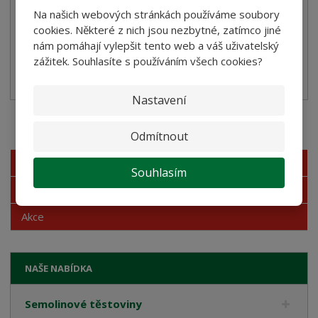
Cena bez DPH 28,57 Kč
Na našich webových stránkách používáme soubory
cookies. Některé z nich jsou nezbytné, zatímco jiné
Koupit
nám pomáhají vylepšit tento web a váš uživatelský
zážitek. Souhlasíte s používáním všech cookies?
SKLADEM
Nastavení
Akční nabídky
Odmítnout
Novinky
Souhlasím
Nejprodávanější
Akce
NAŠE NABÍDKA
Semolinové těstoviny