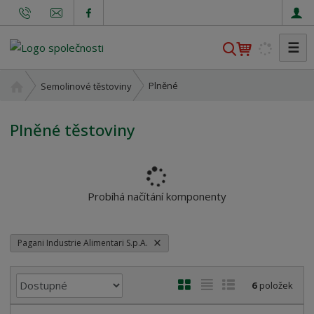
☰
V
y
h
Ú
Plněné
Semolinové těstoviny
l
v
o
e
Plněné těstoviny
d
d
n
a
í
t
s
t
Probíhá načítání komponenty
r
a
n
Pagani Industrie Alimentari S.p.A.
a
Ř
O
T
Ř
6
položek
a
b
a
á
z