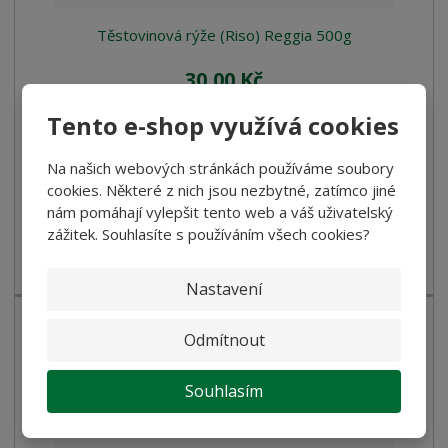
Těstovinová rýže (Riso) Reggia 500g
30,00 Kč
26,79 Kč bez DPH
Tento e-shop využívá cookies
Koupit
Na našich webových stránkách používáme soubory
cookies. Některé z nich jsou nezbytné, zatímco jiné
SKLADEM
nám pomáhají vylepšit tento web a váš uživatelský
zážitek. Souhlasíte s používáním všech cookies?
Malá těstovinová zrnka, která připomínají rýži. Vhodná do
polévek, salátů, jako přílo...
Nastavení
Odmítnout
Souhlasím