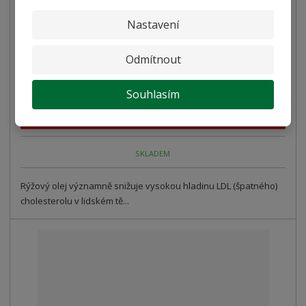
Nastavení
Rýžový olej Basso 1l
Odmítnout
269,00 Kč
240,18 Kč bez DPH
Souhlasím
Koupit
SKLADEM
Rýžový olej významně snižuje vysokou hladinu LDL (špatného)
cholesterolu v lidském tě...