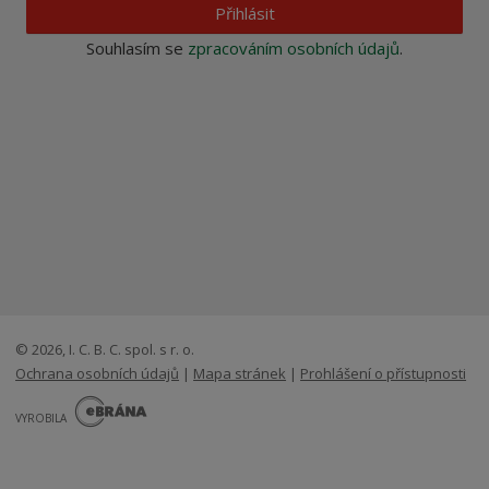
Přihlásit
Souhlasím se
zpracováním osobních údajů
.
© 2026, I. C. B. C. spol. s r. o.
Ochrana osobních údajů
|
Mapa stránek
|
Prohlášení o přístupnosti
E
B
VYROBILA
R
Á
N
VISA
MasterCard
Maestro
A
.