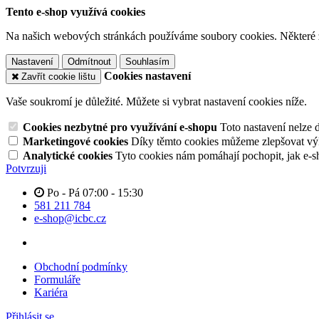
Tento e-shop využívá cookies
Na našich webových stránkách používáme soubory cookies. Některé z n
Nastavení
Odmítnout
Souhlasím
Cookies nastavení
Zavřít cookie lištu
Vaše soukromí je důležité. Můžete si vybrat nastavení cookies níže.
Cookies nezbytné pro využívání e-shopu
Toto nastavení nelze 
Marketingové cookies
Díky těmto cookies můžeme zlepšovat výko
Analytické cookies
Tyto cookies nám pomáhají pochopit, jak e-s
Potvrzuji
Po - Pá 07:00 - 15:30
581 211 784
e-shop@icbc.cz
Obchodní podmínky
Formuláře
Kariéra
Přihlásit se