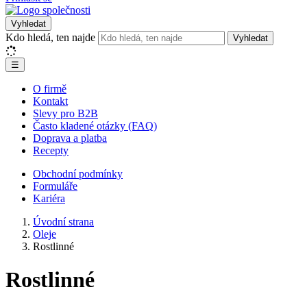
Vyhledat
Kdo hledá, ten najde
Vyhledat
☰
O firmě
Kontakt
Slevy pro B2B
Často kladené otázky (FAQ)
Doprava a platba
Recepty
Obchodní podmínky
Formuláře
Kariéra
Úvodní strana
Oleje
Rostlinné
Rostlinné