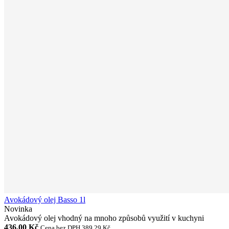
Avokádový olej Basso 1l
Novinka
Avokádový olej vhodný na mnoho způsobů využití v kuchyni
436,00 Kč
Cena bez DPH 389,29 Kč