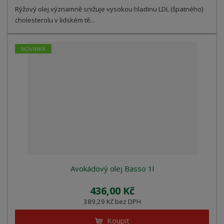
Rýžový olej významně snižuje vysokou hladinu LDL (špatného)
cholesterolu v lidském tě...
NOVINKA
Avokádový olej Basso 1l
436,00 Kč
389,29 Kč bez DPH
Koupit