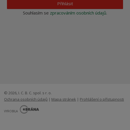
Přihlásit
Souhlasím se
zpracováním osobních údajů
.
© 2026, I. C. B. C. spol. s r. o.
Ochrana osobních údajů
|
Mapa stránek
|
Prohlášení o přístupnosti
E
B
VYROBILA
R
Á
N
VISA
MasterCard
Maestro
A
.