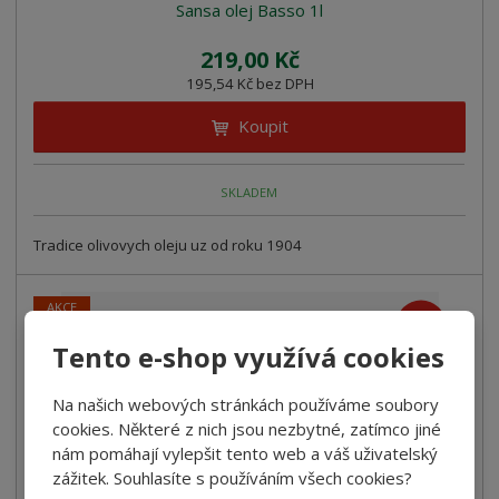
Sansa olej Basso 1l
219,00 Kč
195,54 Kč bez DPH
Koupit
SKLADEM
Tradice olivovych oleju uz od roku 1904
AKCE
38
%
-
Tento e-shop využívá cookies
Na našich webových stránkách používáme soubory
cookies. Některé z nich jsou nezbytné, zatímco jiné
nám pomáhají vylepšit tento web a váš uživatelský
zážitek. Souhlasíte s používáním všech cookies?