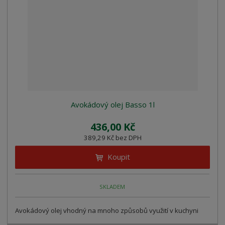
z
l
o
í
k
k
v
p
o
o
ý
r
o
v
v
v
d
ý
ý
ý
u
v
v
p
k
ý
ý
i
t
p
p
s
ů
i
i
Avokádový olej Basso 1l
s
s
436,00 Kč
389,29 Kč bez DPH
Koupit
SKLADEM
Avokádový olej vhodný na mnoho způsobů využití v kuchyni