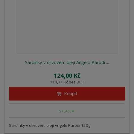
z
l
o
í
k
k
v
p
o
o
ý
r
o
v
v
v
d
ý
ý
ý
u
v
v
p
k
ý
ý
i
t
p
p
s
ů
i
i
Sardinky v olivovém oleji Angelo Parodi ...
s
s
124,00 Kč
110,71 Kč bez DPH
Koupit
SKLADEM
Sardinky v olivovém oleji Angelo Parodi 120g