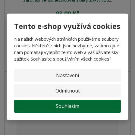
Sardinky ve slunečnicovém oleji SAPA 100...
93,00 Kč
83,04 Kč bez DPH
Tento e-shop využívá cookies
Koupit
Na našich webových stránkách používáme soubory
cookies. Některé z nich jsou nezbytné, zatímco jiné
SKLADEM
nám pomáhají vylepšit tento web a váš uživatelský
zážitek. Souhlasíte s používáním všech cookies?
Sardinky ve slunečnicovém oleji
Nastavení
Odmítnout
Souhlasím