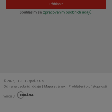
Přihlásit
Souhlasím se
zpracováním osobních údajů
.
© 2026, I. C. B. C. spol. s r. o.
Ochrana osobních údajů
|
Mapa stránek
|
Prohlášení o přístupnosti
E
B
VYROBILA
R
Á
N
VISA
MasterCard
Maestro
A
.