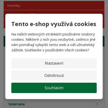
Novinky
Nejprodávanější
Tento e-shop využívá cookies
Akce
Na našich webových stránkách používáme soubory
cookies. Některé z nich jsou nezbytné, zatímco jiné
NAŠE NABÍDKA
nám pomáhají vylepšit tento web a váš uživatelský
zážitek. Souhlasíte s používáním všech cookies?
Těstoviny
Bramborové gnocchi
Nastavení
Bezlepkové těstoviny
Odmítnout
Velikonoce
Bulgur, Kuskus a Polenta
Souhlasím
Oleje
Smetana