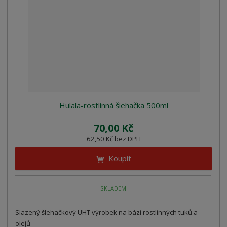
z
l
o
í
k
k
v
p
o
o
ý
r
o
v
v
v
d
ý
ý
ý
u
v
v
p
k
ý
ý
i
t
p
p
s
ů
i
i
Hulala-rostlinná šlehačka 500ml
s
s
70,00 Kč
62,50 Kč bez DPH
Koupit
SKLADEM
Slazený šlehačkový UHT výrobek na bázi rostlinných tuků a
olejů