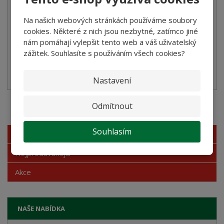
Koupit
Na našich webových stránkách používáme soubory
cookies. Některé z nich jsou nezbytné, zatímco jiné
nám pomáhají vylepšit tento web a váš uživatelský
SKLADEM
zážitek. Souhlasíte s používáním všech cookies?
Slazený šlehačkový UHT výrobek na bázi rostlinných tuků a
olejů
Nastavení
Odmítnout
Akční nabídky
Souhlasím
Novinky
Nejprodávanější
Akce
NAŠE NABÍDKA