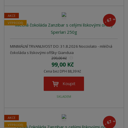
AKCE
67
%
-
VÝPRODEJ
Mléčná čokoláda Zanzibar s celými lískovými oříšky
Sperlari 250g
MINIMÁLNÍ TRVANLIVOST DO: 31.8.2026 Nocciolato - mléčná
čokoláda s lískovými oříšky Gianduia
299,00 Kč
99,00 Kč
Cena bez DPH 88,39 Kč
Koupit
SKLADEM
AKCE
67
%
-
VÝPRODEJ
Hořká čokoláda Zanzibar s celými lískovými oříšky