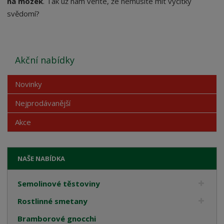
na mozek
. Tak už nám věříte, že nemusíte mít výčitky
svědomí?
Akční nabídky
Novinky
Nejprodávanější
Akce
NAŠE NABÍDKA
Semolinové těstoviny
Rostlinné smetany
Bramborové gnocchi