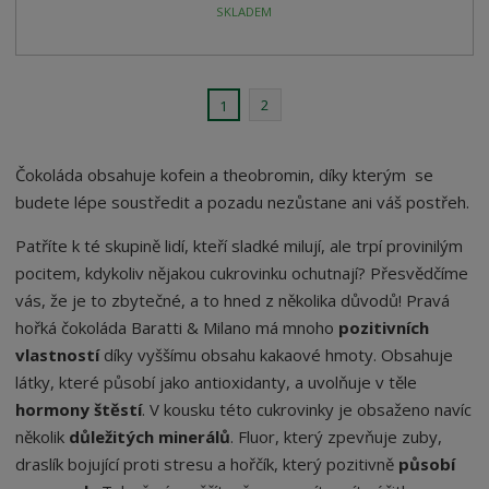
SKLADEM
2
1
Čokoláda obsahuje kofein a theobromin, díky kterým
se
budete lépe soustředit a pozadu nezůstane ani váš postřeh.
Patříte k té skupině lidí, kteří sladké milují, ale trpí provinilým
pocitem, kdykoliv nějakou cukrovinku ochutnají? Přesvědčíme
vás, že je to zbytečné, a to hned z několika důvodů! Pravá
hořká čokoláda Baratti & Milano má mnoho
pozitivních
vlastností
díky vyššímu obsahu kakaové hmoty. Obsahuje
látky, které působí jako antioxidanty, a uvolňuje v těle
hormony štěstí
. V kousku této cukrovinky je obsaženo navíc
několik
důležitých minerálů
. Fluor, který zpevňuje zuby,
draslík bojující proti stresu a hořčík, který pozitivně
působí