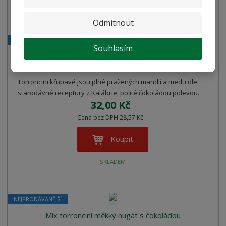
SKLADEM
Odmítnout
NEJPRODÁVANĚJŠÍ
Souhlasím
Mix torroncini křupavé nugát s čokoládou
Torroncini křupavé jsou plné pražených mandlí a medu dle
starodávné receptury z Kalábrie, polité čokoládou polevou.
32,00 Kč
Cena bez DPH 28,57 Kč
Koupit
SKLADEM
NEJPRODÁVANĚJŠÍ
Mix torroncini měkký nugát s čokoládou