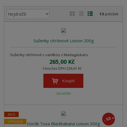
Ř
O
T
Ř
13
položek
a
b
a
á
z
r
b
d
e
á
u
k
n
Sušenky citrónové Loison 200g
z
l
o
í
k
k
v
p
Sušenky citrónové s vanilkou z Madagaskaru
o
o
ý
r
265,00 Kč
o
v
v
v
d
Cena bez DPH 236,61 Kč
ý
ý
ý
u
v
v
p
Koupit
k
ý
ý
i
t
p
p
s
ů
SKLADEM
i
i
s
s
AKCE
50
%
-
VÝPRODEJ
Dortík Tosa Blackhabana Loison 300g