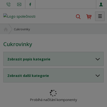
☰
V
y
h
Ú
Cukrovinky
l
v
o
e
Cukrovinky
d
d
n
a
í
t
Zobrazit popis kategorie
s
t
r
Zobrazit další kategorie
a
n
a
Probíhá načítání komponenty