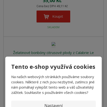
55,00 Kč
Cena bez DPH 49,11 Kč
Koupit
SKLADEM
Želatinové bonbóny citrusové plody z Calabrie Le
Preziose 100g
Tento e-shop využívá cookies
Želatinové bonbony s pravou ovocnou šťávou (20%) Bez
barviv
Na našich webových stránkách používáme soubory
55,00 Kč
cookies. Některé z nich jsou nezbytné, zatímco jiné
nám pomáhají vylepšit tento web a váš uživatelský
Cena bez DPH 49,11 Kč
zážitek. Souhlasíte s používáním všech cookies?
Koupit
Nastavení