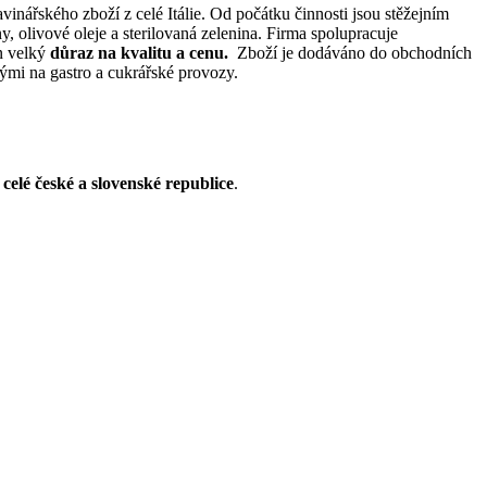
inářského zboží z celé Itálie. Od počátku činnosti jsou stěžejním
, olivové oleje a sterilovaná zelenina. Firma spolupracuje
n velký
důraz na
kvalitu a cenu.
Zboží je dodáváno do obchodních
ými na gastro a cukrářské provozy.
celé české a slovenské republice
.