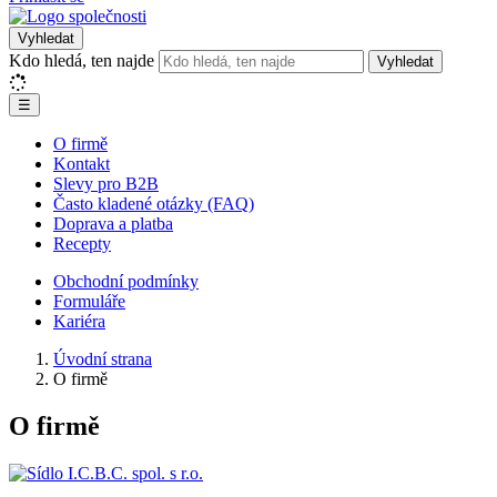
Vyhledat
Kdo hledá, ten najde
Vyhledat
☰
O firmě
Kontakt
Slevy pro B2B
Často kladené otázky (FAQ)
Doprava a platba
Recepty
Obchodní podmínky
Formuláře
Kariéra
Úvodní strana
O firmě
O firmě