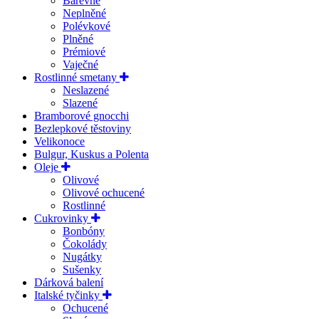
Barevné
Neplněné
Polévkové
Plněné
Prémiové
Vaječné
Rostlinné smetany
Neslazené
Slazené
Bramborové gnocchi
Bezlepkové těstoviny
Velikonoce
Bulgur, Kuskus a Polenta
Oleje
Olivové
Olivové ochucené
Rostlinné
Cukrovinky
Bonbóny
Čokolády
Nugátky
Sušenky
Dárková balení
Italské tyčinky
Ochucené