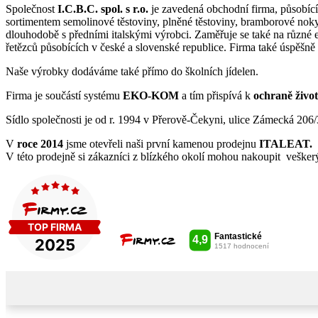
Společnost
I.C.B.C. spol. s r.o.
je zavedená obchodní firma, působící
sortimentem semolinové těstoviny, plněné těstoviny, bramborové noky, 
dlouhodobě s předními italskými výrobci. Zaměřuje se také na různé e
řetězců působících v české a slovenské republice. Firma také úspěšn
Naše výrobky dodáváme také přímo do školních jídelen.
Firma je součástí systému
EKO-KOM
a tím přispívá k
ochraně život
Sídlo společnosti je od r. 1994 v Přerově-Čekyni, ulice Zámecká 206/
V
roce 2014
jsme otevřeli naši první kamenou prodejnu
ITALEAT.
V této prodejně si zákazníci z blízkého okolí mohou nakoupit vešker