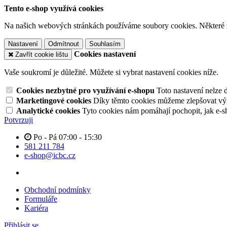
Tento e-shop využívá cookies
Na našich webových stránkách používáme soubory cookies. Některé z n
Nastavení
Odmítnout
Souhlasím
Cookies nastavení
Zavřít cookie lištu
Vaše soukromí je důležité. Můžete si vybrat nastavení cookies níže.
Cookies nezbytné pro využívání e-shopu
Toto nastavení nelze 
Marketingové cookies
Díky těmto cookies můžeme zlepšovat výko
Analytické cookies
Tyto cookies nám pomáhají pochopit, jak e-s
Potvrzuji
Po - Pá 07:00 - 15:30
581 211 784
e-shop@icbc.cz
Obchodní podmínky
Formuláře
Kariéra
Přihlásit se