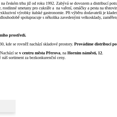
 na českém trhu již od roku 1992. Zabývá se dovozem a distribucí potrav
rostlinné smetany pro cukráře a na vaření, omáčky a pesta na těstoviny
xkluzivní výrobky italské gastronomie. Při výběru dodavatelů je klade
ě dlouhodobě spolupracuje s několika zavedenými velkosklady, zaměřen
ního prostředí.
30, kde se rovněž nachází skladové prostory.
Provádíme distribuci po 
Nachází se
v centru
města Přerova
, na
Horním náměstí, 12
.
ý náš sortiment za bezkonkurenční ceny.