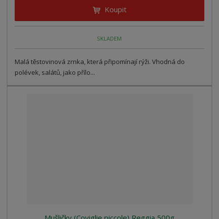
Koupit
SKLADEM
Malá těstovinová zrnka, která připomínají rýži. Vhodná do
polévek, salátů, jako přílo...
Mušličky (Coviglie piccole) Reggia 500g