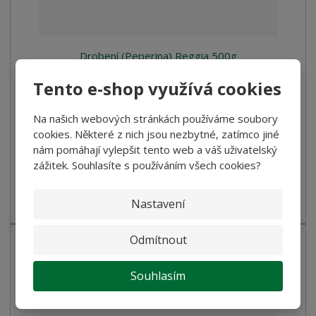
Drobení (Peperina) Reggia 500g
Tento e-shop využívá cookies
30,00 Kč
26,79 Kč bez DPH
Na našich webových stránkách používáme soubory
Koupit
cookies. Některé z nich jsou nezbytné, zatímco jiné
nám pomáhají vylepšit tento web a váš uživatelský
zážitek. Souhlasíte s používáním všech cookies?
SKLADEM
Nastavení
Polévkové těstoviny - drobení
Odmítnout
Souhlasím