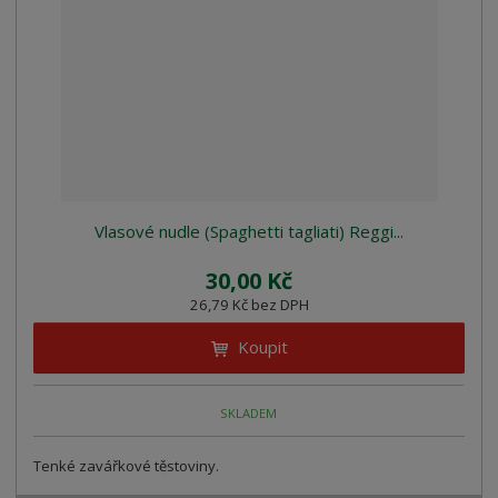
z
l
o
í
k
k
v
p
o
o
ý
r
o
v
v
v
d
ý
ý
ý
u
v
v
p
k
ý
ý
i
t
p
p
s
ů
i
i
Vlasové nudle (Spaghetti tagliati) Reggi...
s
s
30,00 Kč
26,79 Kč bez DPH
Koupit
SKLADEM
Tenké zavářkové těstoviny.