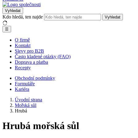
Vyhledat
Kdo hledá, ten najde
Vyhledat
☰
O firmě
Kontakt
Slevy pro B2B
Často kladené otázky (FAQ)
Doprava a platba
Recepty
Obchodní podmínky
Formuláře
Kariéra
Úvodní strana
Mořská sůl
Hrubá
Hrubá mořská sůl