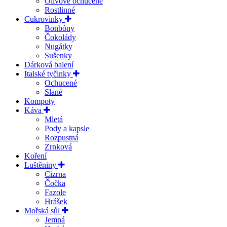
Olivové ochucené
Rostlinné
Cukrovinky
Bonbóny
Čokolády
Nugátky
Sušenky
Dárková balení
Italské tyčinky
Ochucené
Slané
Kompoty
Káva
Mletá
Pody a kapsle
Rozpustná
Zrnková
Koření
Luštěniny
Cizrna
Čočka
Fazole
Hrášek
Mořská sůl
Jemná