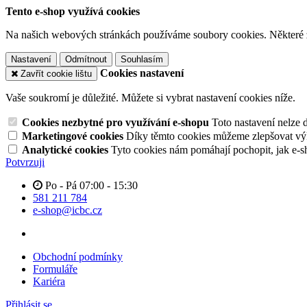
Tento e-shop využívá cookies
Na našich webových stránkách používáme soubory cookies. Některé z n
Nastavení
Odmítnout
Souhlasím
Cookies nastavení
Zavřít cookie lištu
Vaše soukromí je důležité. Můžete si vybrat nastavení cookies níže.
Cookies nezbytné pro využívání e-shopu
Toto nastavení nelze 
Marketingové cookies
Díky těmto cookies můžeme zlepšovat výko
Analytické cookies
Tyto cookies nám pomáhají pochopit, jak e-s
Potvrzuji
Po - Pá 07:00 - 15:30
581 211 784
e-shop@icbc.cz
Obchodní podmínky
Formuláře
Kariéra
Přihlásit se