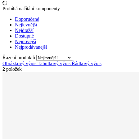
Probíhá načítání komponenty
Doporučené
Nejlevnější
Nejdražší
Dostupné
Nejnovější
Nejprodávanejší
Řazení produktů
Obrázkový výpis
Tabulkový výpis
Řádkový výpis
2
položek