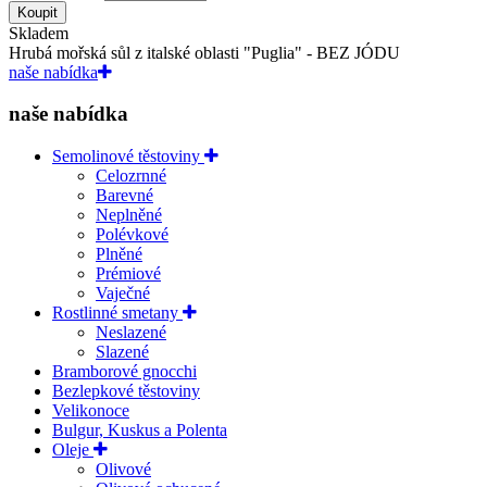
Koupit
Skladem
Hrubá mořská sůl z italské oblasti "Puglia" - BEZ JÓDU
naše nabídka
naše nabídka
Semolinové těstoviny
Celozrnné
Barevné
Neplněné
Polévkové
Plněné
Prémiové
Vaječné
Rostlinné smetany
Neslazené
Slazené
Bramborové gnocchi
Bezlepkové těstoviny
Velikonoce
Bulgur, Kuskus a Polenta
Oleje
Olivové