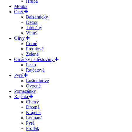
Hrubá
Mouka
Ocet
Balzamický
Detox
Jablečný
Vinný
Olivy
Černé
Prémiové
Zelené
Omáčky na těstoviny
Pesto
Rajčatové
Pyré
Lušteninové
Ovocné
Pomazánky
Rajčata
Cherry
Drcená
Krájená
Loupaná
Pyré
Protlak