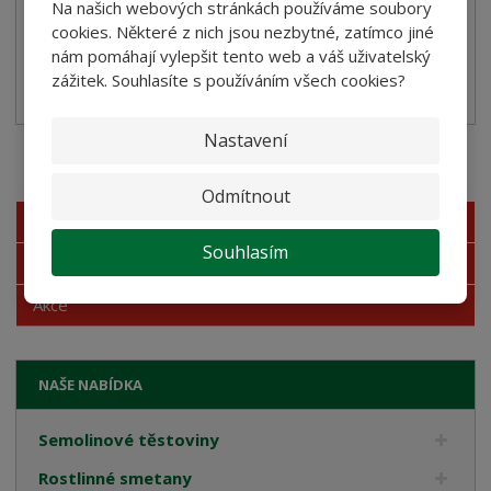
Na našich webových stránkách používáme soubory
cookies. Některé z nich jsou nezbytné, zatímco jiné
SKLADEM
nám pomáhají vylepšit tento web a váš uživatelský
zážitek. Souhlasíte s používáním všech cookies?
Sterilovaný rajčatový protlak dvojitý koncentrovaný
Nastavení
Akční nabídky
Odmítnout
Novinky
Souhlasím
Nejprodávanější
Akce
NAŠE NABÍDKA
Semolinové těstoviny
Rostlinné smetany