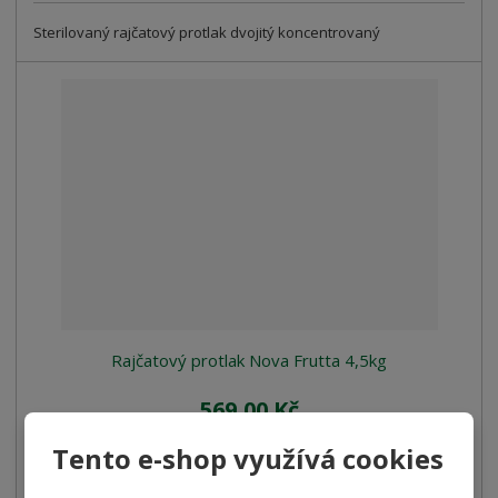
Sterilovaný rajčatový protlak dvojitý koncentrovaný
Rajčatový protlak Nova Frutta 4,5kg
569,00 Kč
508,04 Kč bez DPH
Tento e-shop využívá cookies
Koupit