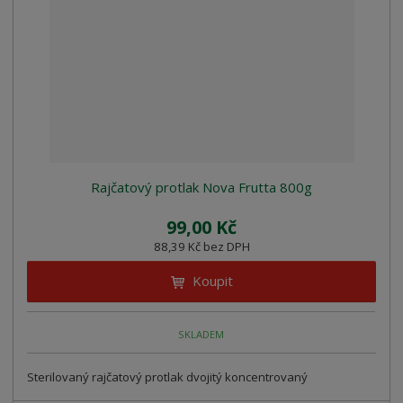
z
l
o
í
k
k
v
p
o
o
ý
r
o
v
v
v
d
ý
ý
ý
u
v
v
p
k
ý
ý
i
t
p
p
s
ů
i
i
Rajčatový protlak Nova Frutta 800g
s
s
99,00 Kč
88,39 Kč bez DPH
Koupit
SKLADEM
Sterilovaný rajčatový protlak dvojitý koncentrovaný