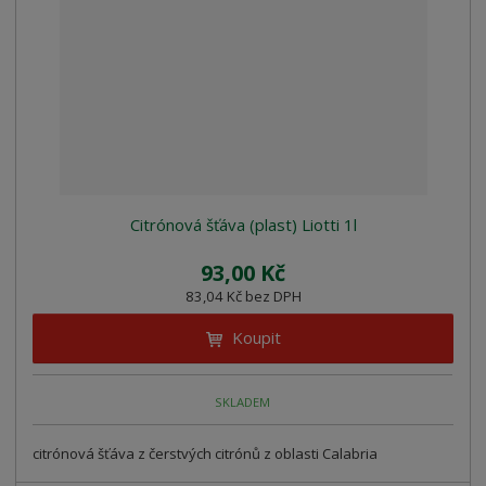
z
l
o
í
k
k
v
p
o
o
ý
r
o
v
v
v
d
ý
ý
ý
u
v
v
p
k
ý
ý
i
t
p
p
s
ů
i
i
Citrónová šťáva (plast) Liotti 1l
s
s
93,00 Kč
83,04 Kč bez DPH
Koupit
SKLADEM
citrónová šťáva z čerstvých citrónů z oblasti Calabria