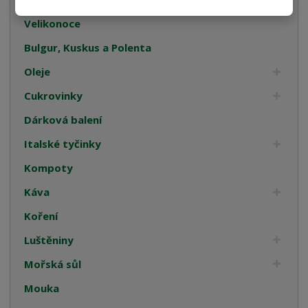
Velikonoce
Bulgur, Kuskus a Polenta
Oleje
Cukrovinky
Dárková balení
Italské tyčinky
Kompoty
Káva
Koření
Luštěniny
Mořská sůl
Mouka