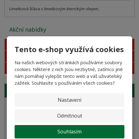
Limetková šťáva s limetkovým éterickým olejem.
Akční nabídky
Novinky
Tento e-shop využívá cookies
Nejprodávanější
Na našich webových stránkách používáme soubory
Akce
cookies. Některé z nich jsou nezbytné, zatímco jiné
nám pomáhají vylepšit tento web a váš uživatelský
zážitek. Souhlasíte s používáním všech cookies?
NAŠE NABÍDKA
Nastavení
Semolinové těstoviny
Odmítnout
Rostlinné smetany
Bramborové gnocchi
Souhlasím
Bezlepkové těstoviny