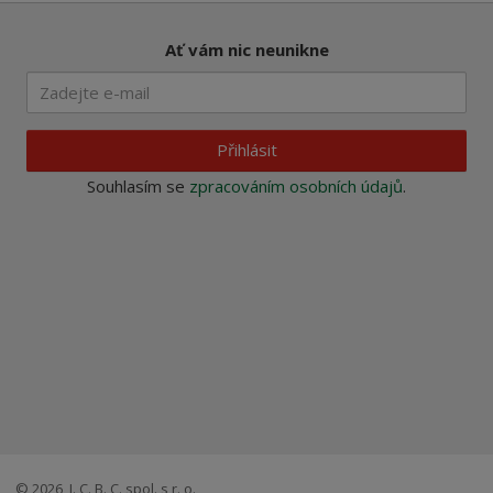
Ať vám nic neunikne
Přihlásit
Souhlasím se
zpracováním osobních údajů
.
© 2026, I. C. B. C. spol. s r. o.