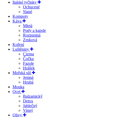
Italské tyčinky
Ochucené
Slané
Kompoty
Káva
Mletá
Pody a kapsle
Rozpustná
Zrnková
Koření
Luštěniny
Cizrna
Čočka
Fazole
Hrášek
Mořská sůl
Jemná
Hrubá
Mouka
Ocet
Balzamický
Detox
Jablečný
Vinný
Olivy