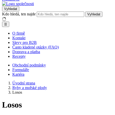
Vyhledat
Kdo hledá, ten najde
Vyhledat
☰
O firmě
Kontakt
Slevy pro B2B
Často kladené otázky (FAQ)
Doprava a platba
Recepty
Obchodní podmínky
Formuláře
Kariéra
Úvodní strana
Ryby a mořské plody
Losos
Losos