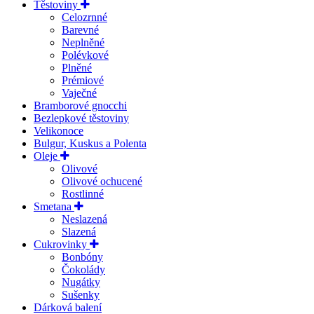
Těstoviny
Celozrnné
Barevné
Neplněné
Polévkové
Plněné
Prémiové
Vaječné
Bramborové gnocchi
Bezlepkové těstoviny
Velikonoce
Bulgur, Kuskus a Polenta
Oleje
Olivové
Olivové ochucené
Rostlinné
Smetana
Neslazená
Slazená
Cukrovinky
Bonbóny
Čokolády
Nugátky
Sušenky
Dárková balení