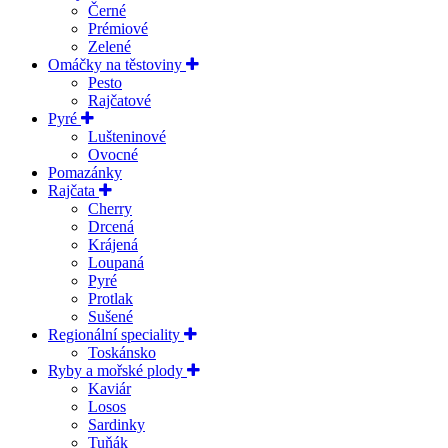
Černé
Prémiové
Zelené
Omáčky na těstoviny
Pesto
Rajčatové
Pyré
Lušteninové
Ovocné
Pomazánky
Rajčata
Cherry
Drcená
Krájená
Loupaná
Pyré
Protlak
Sušené
Regionální speciality
Toskánsko
Ryby a mořské plody
Kaviár
Losos
Sardinky
Tuňák