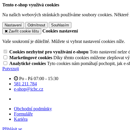
Tento e-shop využívá cookies
Na našich webových stránkách používáme soubory cookies. Některé z n
Nastavení
Odmítnout
Souhlasím
Cookies nastavení
Zavřít cookie lištu
Vaše soukromí je důležité. Můžete si vybrat nastavení cookies níže.
Cookies nezbytné pro využívání e-shopu
Toto nastavení nelze 
Marketingové cookies
Díky těmto cookies můžeme zlepšovat výko
Analytické cookies
Tyto cookies nám pomáhají pochopit, jak e-s
Potvrzuji
Po - Pá 07:00 - 15:30
581 211 784
e-shop@icbc.cz
Obchodní podmínky
Formuláře
Kariéra
Přihlásit se