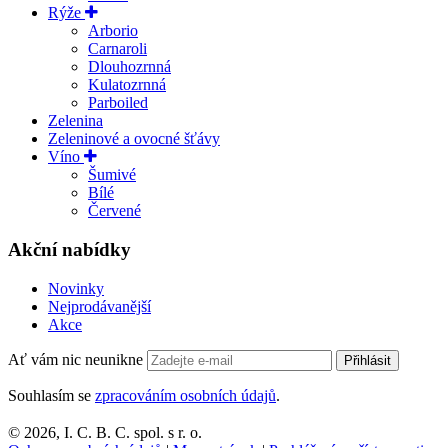
Rýže
Arborio
Carnaroli
Dlouhozrnná
Kulatozrnná
Parboiled
Zelenina
Zeleninové a ovocné šťávy
Víno
Šumivé
Bílé
Červené
Akční nabídky
Novinky
Nejprodávanější
Akce
Ať vám nic neunikne
Přihlásit
Souhlasím se
zpracováním osobních údajů
.
© 2026, I. C. B. C. spol. s r. o.