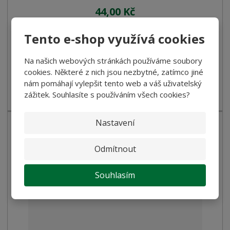
44,00 Kč
39,29 Kč bez DPH
Tento e-shop využívá cookies
Koupit
Na našich webových stránkách používáme soubory
cookies. Některé z nich jsou nezbytné, zatímco jiné
SKLADEM
nám pomáhají vylepšit tento web a váš uživatelský
zážitek. Souhlasíte s používáním všech cookies?
Tarallini - s cibulí
Nastavení
Odmítnout
Souhlasím