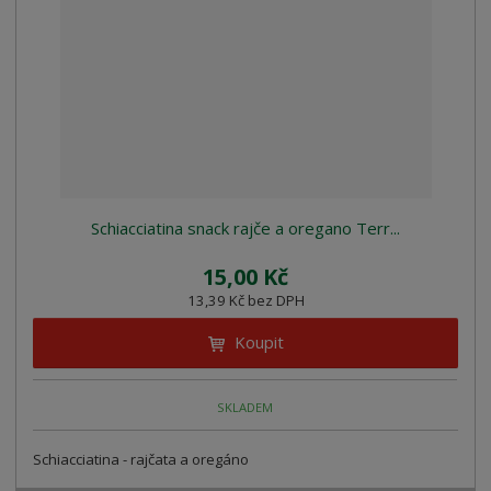
z
l
o
í
k
k
v
p
o
o
ý
r
o
v
v
v
d
ý
ý
ý
u
v
v
p
k
ý
ý
i
t
p
p
s
ů
i
i
Schiacciatina snack rajče a oregano Terr...
s
s
15,00 Kč
13,39 Kč bez DPH
Koupit
SKLADEM
Schiacciatina - rajčata a oregáno