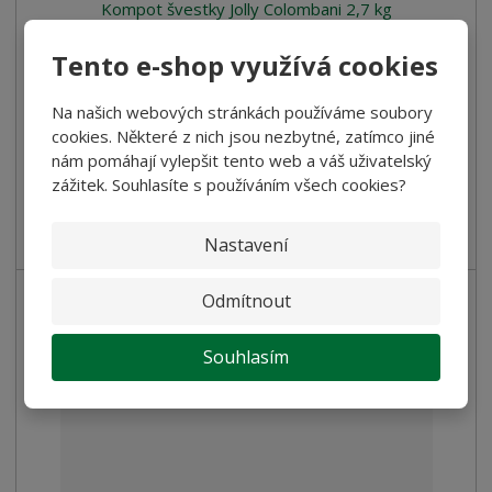
Kompot švestky Jolly Colombani 2,7 kg
265,00 Kč
Tento e-shop využívá cookies
236,61 Kč bez DPH
Na našich webových stránkách používáme soubory
Koupit
cookies. Některé z nich jsou nezbytné, zatímco jiné
nám pomáhají vylepšit tento web a váš uživatelský
zážitek. Souhlasíte s používáním všech cookies?
SKLADEM
Kompot švestky v sirupu
Nastavení
Odmítnout
Souhlasím