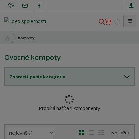
☰
V
y
h
Ú
Kompoty
l
v
o
e
Ovocné kompoty
d
d
n
a
í
t
Zobrazit popis kategorie
s
t
r
a
n
Probíhá načítání komponenty
a
Ř
O
T
Ř
5
položek
a