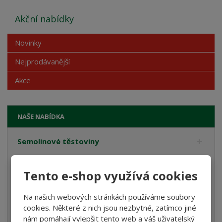
Akční nabídky
Novinky
Nejprodávanější
Akce
NAŠE NABÍDKA
Semolinové těstoviny
Rostlinné smetany
Tento e-shop využívá cookies
Bramborové gnocchi
Bezlepkové těstoviny
Na našich webových stránkách používáme soubory
cookies. Některé z nich jsou nezbytné, zatímco jiné
Velikonoce
nám pomáhají vylepšit tento web a váš uživatelský