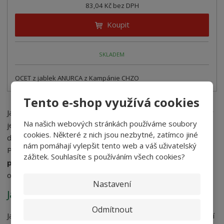
83,04 Kč bez DPH
Koupit
SKLADEM
OCET z jablek ANURCA z Kampánie CHZO
Tento e-shop využívá cookies
Jablečný ocet rozhodně nepatří pouze a jen do kuchyně. Díky
Na našich webových stránkách používáme soubory
jeho vlastnostem jej využijete
i v koupelně
. Jedná se
cookies. Některé z nich jsou nezbytné, zatímco jiné
doslova o přírodní balzám vhodný pro pokožku celého těla.
nám pomáhají vylepšit tento web a váš uživatelský
Přírodní jablečný ocet při správném dávkování
vyrovnává
zážitek. Souhlasíte s používáním všech cookies?
pH vaší pokožky
. Využít jej můžete i po nadměrném
opalování, kdy zbaví kůži napětí.
Nastavení
Jablečný ocet jako dezinfekční prostředek
Odmítnout
Jablečný ocet se skvěle hodí jako
čisticí prostředek
do vaší