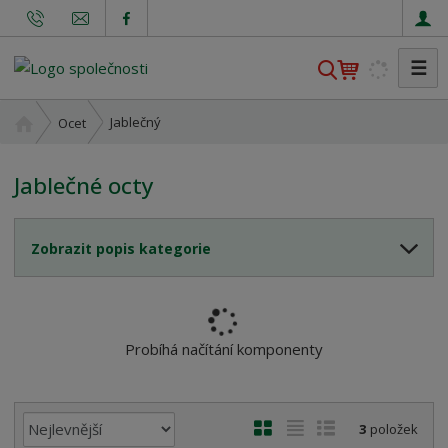
☰
V
y
h
Ú
Jablečný
Ocet
l
v
o
e
Jablečné octy
d
d
n
a
í
t
Zobrazit popis kategorie
s
t
r
a
n
Probíhá načítání komponenty
a
Ř
O
T
Ř
3
položek
a