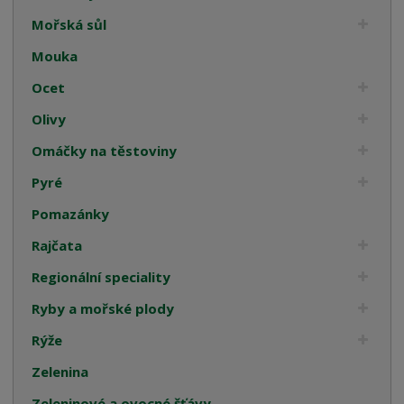
Mořská sůl
Mouka
Ocet
Olivy
Omáčky na těstoviny
Pyré
Pomazánky
Rajčata
Regionální speciality
Ryby a mořské plody
Rýže
Zelenina
Zeleninové a ovocné šťávy