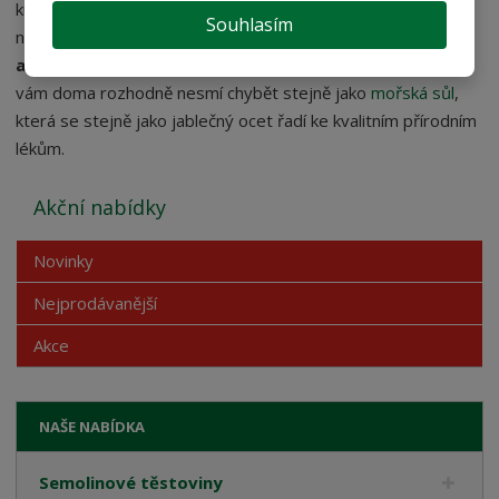
kuchyně. Dá se použít jako náhrada za mycí tablety v myčce
Souhlasím
na nádobí či jako prostředek vhodný
k mytí oken
a vytírání
. Jedná se tedy o všestranného pomocníka, který
vám doma rozhodně nesmí chybět stejně jako
mořská sůl
,
která se stejně jako jablečný ocet řadí ke kvalitním přírodním
lékům.
Akční nabídky
Novinky
Nejprodávanější
Akce
NAŠE NABÍDKA
Semolinové těstoviny