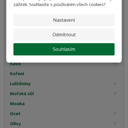
Oleje
zážitek. Souhlasíte s používáním všech cookies?
Smetana
Nastavení
Cukrovinky
Dárková balení
Odmítnout
Italské tyčinky
Souhlasím
Kompoty
Káva
Koření
Luštěniny
Mořská sůl
Mouka
Ocet
Olivy