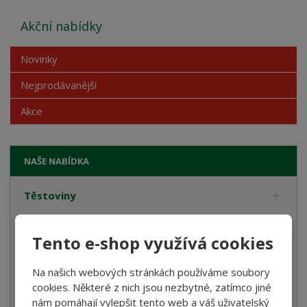
Akční nabídky
Novinky
Nejprodávanější
Akce
NAŠE NABÍDKA
Těstoviny
Bramborové gnocchi
Tento e-shop využívá cookies
Bezlepkové těstoviny
Velikonoce
Na našich webových stránkách používáme soubory
cookies. Některé z nich jsou nezbytné, zatímco jiné
Bulgur, Kuskus a Polenta
nám pomáhají vylepšit tento web a váš uživatelský