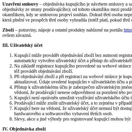
Uzavření smlouvy
– objednávka kupujícího je návrhem smlouvy a s
objednávky ze strany prodávajícího); od tohoto okamžiku mezi prodáva
okamžikem, kdy se smlouvou projeví souhlas. Dokud třetí osoba neproj
která plnění ve prospěch třetí osoby vyhradila (totéž platí, pokud třetí
Zboží
– potraviny, nápoje a ostatní produkty nabízené na portálu
http
ovšem závazná.
III. Uživatelský účet
Kupující může provádět objednávání zboží bez nutnosti regist
automaticky vytvořen uživatelský účet a přístup do uživatelskéh
Na základě registrace kupujícího provedené na webové stránce 
též provádět objednávání zboží.
Při objednávání zboží a při registraci na webové stránce je ku
aktualizovat. Údaje uvedené kupujícím v uživatelském účtu a p
Přístup k uživatelskému účtu je zabezpečen uživatelským jméne
vědomí, že prodávající nenese odpovědnost za porušení této pov
Kupující není oprávněn umožnit využívání uživatelského účtu t
Prodávající může zrušit uživatelský účet, a to zejména v přípa
Kupující bere na vědomí, že uživatelský účet nemusí být dost
hardwarového a softwarového vybavení třetích osob.
Slevy, akce a jiné výhody pro registrované kupující mohou bý
IV. Objednávka zboží