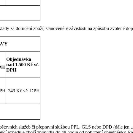
klady za doručení zboží, stanovené v závislosti na způsobu zvolené do
AVY
Objednávka
o
nad 1.500 Kč vč.
DPH
DPH
DPH
249 Kč vč. DPH
poštovních služeb či přepravní službou PPL, GLS nebo DPD (dále jen „
ající expeduje zboží zpravidla do 48 hodin od potvrzení objednávky. 