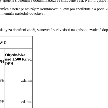
dy spojené s balením a dodáním zboží ve smluvené výši. Není-li výslov
ených a nelze je navzájem kombinovat. Slevy pro spotřebitele a podnik
 jí nemůže následně dovolávat.
klady za doručení zboží, stanovené v závislosti na způsobu zvolené do
AVY
Objednávka
o
nad 1.500 Kč vč.
DPH
DPH
DPH
zdarma
DPH
zdarma