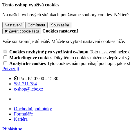
Tento e-shop využívá cookies
Na našich webových stránkách používáme soubory cookies. Některé z n
Nastavení
Odmítnout
Souhlasím
Cookies nastavení
Zavřít cookie lištu
Vaše soukromí je důležité. Můžete si vybrat nastavení cookies níže.
Cookies nezbytné pro využívání e-shopu
Toto nastavení nelze 
Marketingové cookies
Díky těmto cookies můžeme zlepšovat výko
Analytické cookies
Tyto cookies nám pomáhají pochopit, jak e-s
Potvrzuji
Po - Pá 07:00 - 15:30
581 211 784
e-shop@icbc.cz
Obchodní podmínky
Formuláře
Kariéra
Přihlásit se