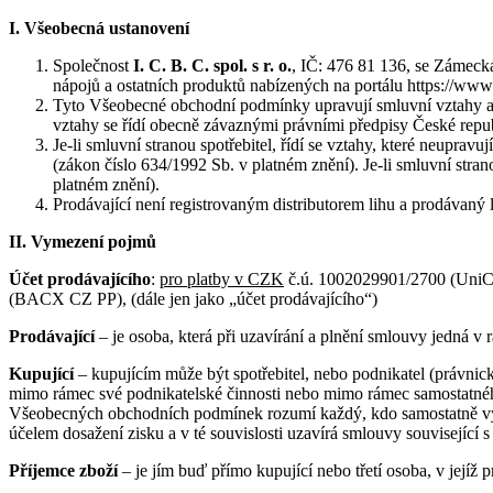
I. Všeobecná ustanovení
Společnost
I. C. B. C. spol. s r. o.
, IČ: 476 81 136, se Zámeck
nápojů a ostatních produktů nabízených na portálu https://www.
Tyto Všeobecné obchodní podmínky upravují smluvní vztahy a vy
vztahy se řídí obecně závaznými právními předpisy České re
Je-li smluvní stranou spotřebitel, řídí se vztahy, které neup
(zákon číslo 634/1992 Sb. v platném znění). Je-li smluvní st
platném znění).
Prodávající není registrovaným distributorem lihu a prodávaný 
II. Vymezení pojmů
Účet prodávajícího
:
pro platby v CZK
č.ú. 1002029901/2700 (UniCr
(BACX CZ PP), (dále jen jako „účet prodávajícího“)
Prodávající
– je osoba, která při uzavírání a plnění smlouvy jedná v 
Kupující
– kupujícím může být spotřebitel, nebo podnikatel (právni
mimo rámec své podnikatelské činnosti nebo mimo rámec samostatnéh
Všeobecných obchodních podmínek rozumí každý, kdo samostatně vyk
účelem dosažení zisku a v té souvislosti uzavírá smlouvy související s
Příjemce zboží
– je jím buď přímo kupující nebo třetí osoba, v jejíž p