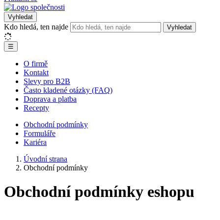
Vyhledat
Kdo hledá, ten najde
Vyhledat
☰
O firmě
Kontakt
Slevy pro B2B
Často kladené otázky (FAQ)
Doprava a platba
Recepty
Obchodní podmínky
Formuláře
Kariéra
Úvodní strana
Obchodní podmínky
Obchodní podmínky eshopu