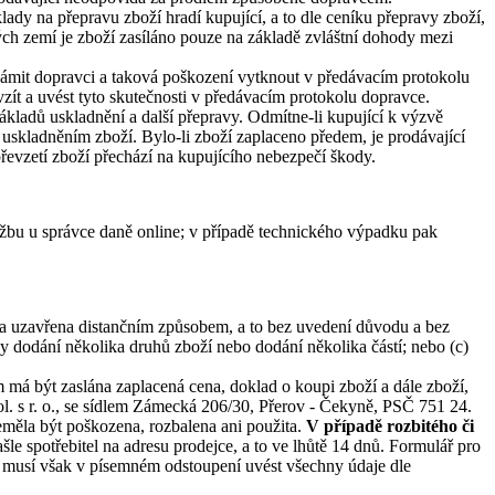
ady na přepravu zboží hradí kupující, a to dle ceníku přepravy zboží,
ých zemí je zboží zasíláno pouze na základě zvláštní dohody mezi
známit dopravci a taková poškození vytknout v předávacím protokolu
zít a uvést tyto skutečnosti v předávacím protokolu dopravce.
ákladů uskladnění a další přepravy. Odmítne-li kupující k výzvě
 uskladněním zboží. Bylo-li zboží zaplaceno předem, je prodávající
evzetí zboží přechází na kupujícího nebezpečí škody.
tržbu u správce daně online; v případě technického výpadku pak
va uzavřena distančním způsobem, a to bez uvedení důvodu a bez
vy dodání několika druhů zboží nebo dodání několika částí; nebo (c)
 má být zaslána zaplacená cena, doklad o koupi zboží a dále zboží,
pol. s r. o., se sídlem Zámecká 206/30, Přerov - Čekyně, PSČ 751 24.
eměla být poškozena, rozbalena ani použita.
V případě rozbitého či
le spotřebitel na adresu prodejce, a to ve lhůtě 14 dnů. Formulář pro
, musí však v písemném odstoupení uvést všechny údaje dle