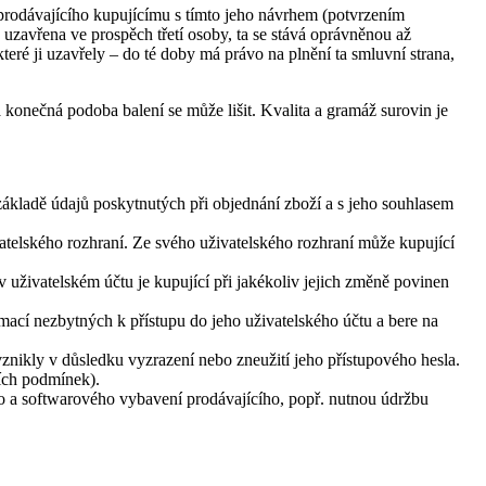
rodávajícího kupujícímu s tímto jeho návrhem (potvrzením
uzavřena ve prospěch třetí osoby, ta se stává oprávněnou až
ré ji uzavřely – do té doby má právo na plnění ta smluvní strana,
a konečná podoba balení se může lišit. Kvalita a gramáž surovin je
ákladě údajů poskytnutých při objednání zboží a s jeho souhlasem
atelského rozhraní. Ze svého uživatelského rozhraní může kupující
 uživatelském účtu je kupující při jakékoliv jejich změně povinen
ací nezbytných k přístupu do jeho uživatelského účtu a bere na
nikly v důsledku vyzrazení nebo zneužití jeho přístupového hesla.
ních podmínek).
ho a softwarového vybavení prodávajícího, popř. nutnou údržbu