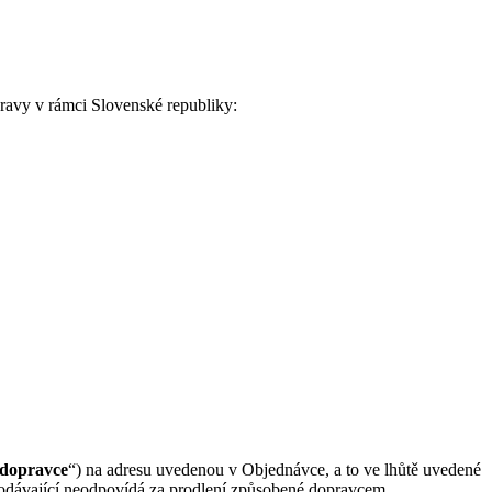
pravy v rámci Slovenské republiky:
dopravce
“) na adresu uvedenou v Objednávce, a to ve lhůtě uvedené
Prodávající neodpovídá za prodlení způsobené dopravcem.