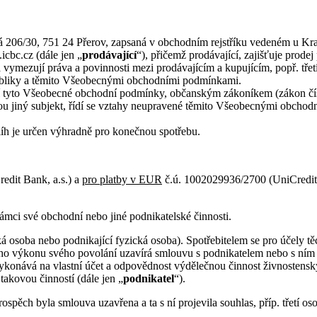
á 206/30, 751 24 Přerov, zapsaná v obchodním rejstříku vedeném u Kraj
icbc.cz (dále jen „
prodávající
“), přičemž prodávající, zajišťuje prode
mezují práva a povinnosti mezi prodávajícím a kupujícím, popř. třetí
publiky a těmito Všeobecnými obchodními podmínkami.
ravují tyto Všeobecné obchodní podmínky, občanským zákoníkem (zákon č
ranou jiný subjekt, řídí se vztahy neupravené těmito Všeobecnými obc
líh je určen výhradně pro konečnou spotřebu.
edit Bank, a.s.) a
pro platby v EUR
č.ú. 1002029936/2700 (UniCred
rámci své obchodní nebo jiné podnikatelské činnosti.
cká osoba nebo podnikající fyzická osoba). Spotřebitelem se pro účel
o výkonu svého povolání uzavírá smlouvu s podnikatelem nebo s ním ji
onává na vlastní účet a odpovědnost výdělečnou činnost živnostens
 takovou činností (dále jen „
podnikatel
“).
rospěch byla smlouva uzavřena a ta s ní projevila souhlas, příp. třetí o