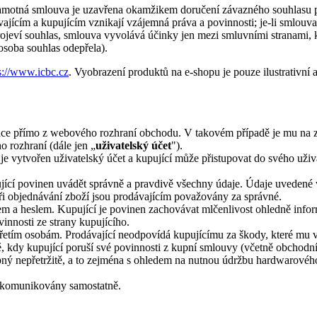
amotná smlouva je uzavřena okamžikem doručení závazného souhlasu p
jícím a kupujícím vznikají vzájemná práva a povinnosti; je-li smlouva 
eví souhlas, smlouva vyvolává účinky jen mezi smluvními stranami, kte
 osoba souhlas odepřela).
s://www.icbc.cz
. Vyobrazení produktů na e-shopu je pouze ilustrativní 
race přímo z webového rozhraní obchodu. V takovém případě je mu na z
o rozhraní (dále jen „
uživatelský účet
").
je vytvořen uživatelský účet a kupující může přistupovat do svého uživ
pující povinen uvádět správně a pravdivě všechny údaje. Údaje uvedené v
ři objednávání zboží jsou prodávajícím považovány za správné.
m a heslem. Kupující je povinen zachovávat mlčenlivost ohledně inform
innosti ze strany kupujícího.
řetím osobám. Prodávající neodpovídá kupujícímu za škody, které mu vz
dě, kdy kupující poruší své povinnosti z kupní smlouvy (včetně obchod
upný nepřetržitě, a to zejména s ohledem na nutnou údržbu hardwarové
t komunikovány samostatně.