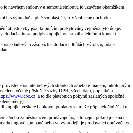
ho je návrhem smlouvy a samotná smlouva je uzavřena okamžikem
nimi bezvýhradně a plně souhlasí. Tyto Všeobecné obchodní
čnění objednávky jsou kupujícím poskytovány zejména tyto údaje:
 dodací adresa, podpis kupujícího, e-mail a telefonní kontakt.
islá na skladových zásobách a dodacích lhůtách výrobců, údaje
odání.
y provedené na internetových stránkách a/nebo e-mailem, nikoli jiným
vedena včetně příslušné sazby DPH, všech daní, poplatků a
https://www.icbc.cz
, a to dle platebních pokynů zaslaných společně
volené měny).
kupující veškeré bankovní poplatky s tím, že příplatek činí částku
em a/nebo zaměstnancem prodávajícího, a to zejm. pokud je cena na
ní marketingové kampaně nebo ve výprodeji, je prodávající oprávněn od