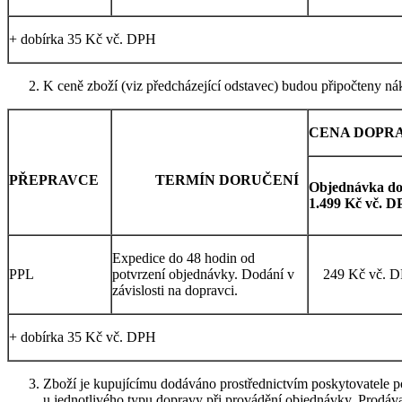
+ dobírka 35 Kč vč. DPH
K ceně zboží (viz předcházející odstavec) budou připočteny ná
CENA DOPR
PŘEPRAVCE
TERMÍN DORUČENÍ
Objednávka d
1.499 Kč vč. 
Expedice do 48 hodin od
PPL
potvrzení objednávky. Dodání v
249 Kč vč. 
závislosti na dopravci.
+ dobírka 35 Kč vč. DPH
Zboží je kupujícímu dodáváno prostřednictvím poskytovatele 
u jednotlivého typu dopravy při provádění objednávky. Prodáv