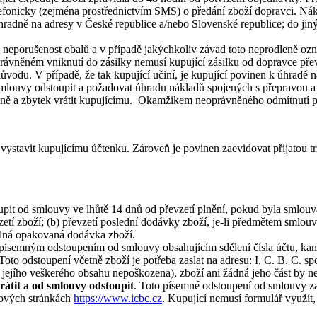
efonicky (zejména prostřednictvím SMS) o předání zboží dopravci. Nákl
hradně na adresy v České republice a/nebo Slovenské republice; do jin
at neporušenost obalů a v případě jakýchkoliv závad toto neprodleně o
rávněném vniknutí do zásilky nemusí kupující zásilku od dopravce přev
vodu. V případě, že tak kupující učiní, je kupující povinen k úhradě n
 smlouvy odstoupit a požadovat úhradu nákladů spojených s přepravou a
ceně a zbytek vrátit kupujícímu. Okamžikem neoprávněného odmítnutí př
 vystavit kupujícímu účtenku. Zároveň je povinen zaevidovat přijatou 
pit od smlouvy ve lhůtě 14 dnů od převzetí plnění, pokud byla smlou
vzetí zboží; (b) převzetí poslední dodávky zboží, je-li předmětem smlou
elná opakovaná dodávka zboží.
it písemným odstoupením od smlouvy obsahujícím sdělení čísla účtu, kam
oto odstoupení včetně zboží je potřeba zaslat na adresu: I. C. B. C. s
jejího veškerého obsahu nepoškozena), zboží ani žádná jeho část by n
rátit a od smlouvy odstoupit
. Toto písemné odstoupení od smlouvy zaš
etových stránkách
https://www.icbc.cz
. Kupující nemusí formulář využít