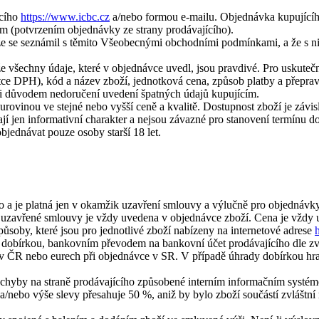
ícího
https://www.icbc.cz
a/nebo formou e-mailu. Objednávka kupující
em (potvrzením objednávky ze strany prodávajícího).
 že se seznámil s těmito Všeobecnými obchodními podmínkami, a že s 
že všechny údaje, které v objednávce uvedl, jsou pravdivé. Pro uskute
tce DPH), kód a název zboží, jednotková cena, způsob platby a přepravy,
li důvodem nedoručení uvedení špatných údajů kupujícím.
urovinou ve stejné nebo vyšší ceně a kvalitě. Dostupnost zboží je záv
í jen informativní charakter a nejsou závazné pro stanovení termínu d
bjednávat pouze osoby starší 18 let.
o a je platná jen v okamžik uzavření smlouvy a výlučně pro objednávk
uzavřené smlouvy je vždy uvedena v objednávce zboží. Cena je vždy u
soby, které jsou pro jednotlivé zboží nabízeny na internetové adrese
, dobírkou, bankovním převodem na bankovní účet prodávajícího dle z
 ČR nebo eurech při objednávce v SR. V případě úhrady dobírkou hradí 
 chyby na straně prodávajícího způsobené interním informačním systém
 a/nebo výše slevy přesahuje 50 %, aniž by bylo zboží součástí zvlášt