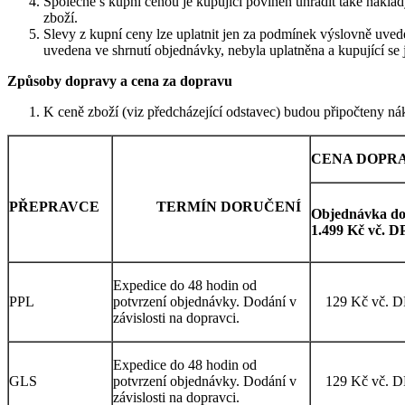
Společně s kupní cenou je kupující povinen uhradit také nákla
zboží.
Slevy z kupní ceny lze uplatnit jen za podmínek výslovně uved
uvedena ve shrnutí objednávky, nebyla uplatněna a kupující se
Způsoby dopravy a cena za dopravu
K ceně zboží (viz předcházející odstavec) budou připočteny ná
CENA DOPR
PŘEPRAVCE
TERMÍN DORUČENÍ
Objednávka d
1.499 Kč vč. 
Expedice do 48 hodin od
PPL
potvrzení objednávky. Dodání v
129 Kč vč. 
závislosti na dopravci.
Expedice do 48 hodin od
GLS
potvrzení objednávky. Dodání v
129 Kč vč. 
závislosti na dopravci.