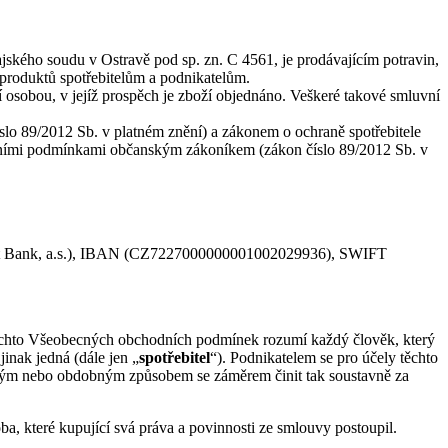
ského soudu v Ostravě pod sp. zn. C 4561, je prodávajícím potravin,
j produktů spotřebitelům a podnikatelům.
 osobou, v jejíž prospěch je zboží objednáno. Veškeré takové smluvní
íslo 89/2012 Sb. v platném znění) a zákonem o ochraně spotřebitele
hodními podmínkami občanským zákoníkem (zákon číslo 89/2012 Sb. v
it Bank, a.s.), IBAN (CZ7227000000001002029936), SWIFT
y těchto Všeobecných obchodních podmínek rozumí každý člověk, který
nak jedná (dále jen „
spotřebitel
“). Podnikatelem se pro účely těchto
kým nebo obdobným způsobem se záměrem činit tak soustavně za
soba, které kupující svá práva a povinnosti ze smlouvy postoupil.