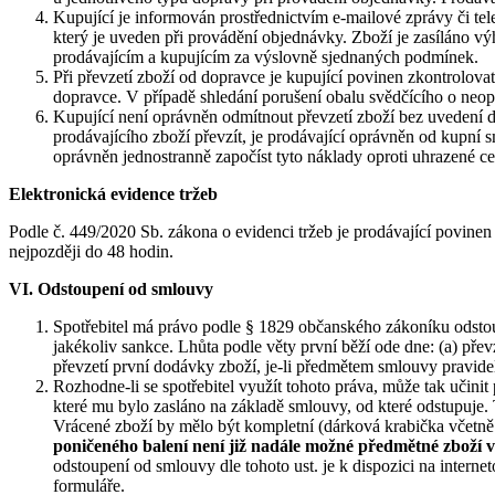
Kupující je informován prostřednictvím e-mailové zprávy či tel
který je uveden při provádění objednávky. Zboží je zasíláno vý
prodávajícím a kupujícím za výslovně sjednaných podmínek.
Při převzetí zboží od dopravce je kupující povinen zkontrolov
dopravce. V případě shledání porušení obalu svědčícího o neop
Kupující není oprávněn odmítnout převzetí zboží bez uvedení dů
prodávajícího zboží převzít, je prodávající oprávněn od kupní
oprávněn jednostranně započíst tyto náklady oproti uhrazené 
Elektronická evidence tržeb
Podle č. 449/2020 Sb. zákona o evidenci tržeb je prodávající povinen
nejpozději do 48 hodin.
VI. Odstoupení od smlouvy
Spotřebitel má právo podle § 1829 občanského zákoníku odstou
jakékoliv sankce. Lhůta podle věty první běží ode dne: (a) pře
převzetí první dodávky zboží, je-li předmětem smlouvy pravid
Rozhodne-li se spotřebitel využít tohoto práva, může tak učin
které mu bylo zasláno na základě smlouvy, od které odstupuje. T
Vrácené zboží by mělo být kompletní (dárková krabička včetně 
poničeného balení není již nadále možné předmětné zboží v
odstoupení od smlouvy dle tohoto ust. je k dispozici na intern
formuláře.