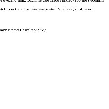
ně uvedeno jinak, rozumí se dále cenou i náklady spojené s dodáním
atele jsou komunikovány samostatně. V případě, že sleva není
pravy v rámci České republiky: