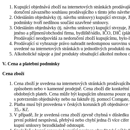
Kupující objednává zboží na internetových stránkách prodávaj
doručení závazného souhlasu prodávajícího s tímto jeho návrh
Odesláním objednávky (tj. návrhu smlouvy) kupující stvrzuje,
podmínky tvoří nedílnou součást uzavřené smlouvy.
Odesláním objednávky (tj. návrhu smlouvy) kupující stvrzuje, 
jméno a příjmení/obchodní firma, bydliště/sídlo, IČO, DIČ (plá
Prodávající neodpovídá za nedoručení zboží kupujícímu, bylo-
Prodávající si vyhrazuje právo nahradit nedostupnou surovinu s
uvedené na internetových stránkách u jednotlivých produktů maj
Alkoholické nápoje a jiné produkty obsahující alkohol mohou o
V. Cena a platební podmínky
Cena zboží
Cena zboží je uvedena na internetových stránkách prodávajícíh
způsobem nebo v kamenné prodejně. Cena zboží dle konkrétní 
obdobných plateb. Cena může být kupujícím uhrazena pouze způ
s potvrzením objednávky nebo na faktuře (tj. pomocí Comgate
Platba musí být provedena v českých korunách při objednávce v
35,- Kč.
V případě, že je uvedená cena zboží zjevně chybná v důsledku
první pohled nesprávná, přebývá nebo chybí jedna či více cifer
kupní smlouvy bezodkladně odstoupit.