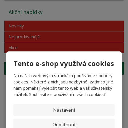
Akční nabídky
Novinky
Nejprodávanější
Akce
Tento e-shop využívá cookies
NAŠE NABÍDKA
Na našich webových stránkách používáme soubory
cookies. Některé z nich jsou nezbytné, zatímco jiné
Semolinové těstoviny
nám pomáhají vylepšit tento web a váš uživatelský
Rostlinné smetany
zážitek. Souhlasíte s používáním všech cookies?
Bramborové gnocchi
Nastavení
Bezlepkové těstoviny
Velikonoce
Odmítnout