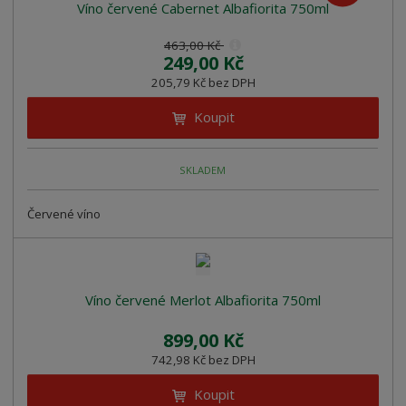
z
l
o
Víno červené Cabernet Albafiorita 750ml
í
k
k
v
p
463,00 Kč
o
o
ý
r
249,00 Kč
o
v
v
v
205,79 Kč bez DPH
d
ý
ý
ý
u
Koupit
v
v
p
k
ý
ý
i
t
p
p
s
SKLADEM
ů
i
i
s
s
Červené víno
Víno červené Merlot Albafiorita 750ml
899,00 Kč
742,98 Kč bez DPH
Koupit