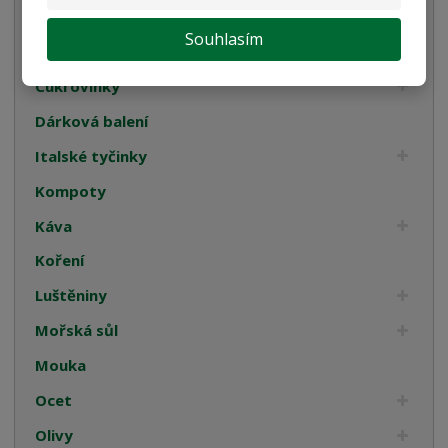
Bulgur, Kuskus a Polenta
Souhlasím
Oleje
Cukrovinky
Dárková balení
Italské tyčinky
Kompoty
Káva
Koření
Luštěniny
Mořská sůl
Mouka
Ocet
Olivy