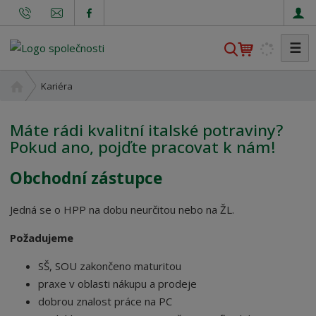
☰
V
y
h
Ú
Kariéra
l
v
o
e
Máte rádi kvalitní italské potraviny?
d
d
Pokud ano, pojďte pracovat k nám!
n
a
í
t
Obchodní zástupce
s
t
Jedná se o HPP na dobu neurčitou nebo na ŽL.
r
a
Požadujeme
n
a
SŠ, SOU zakončeno maturitou
praxe v oblasti nákupu a prodeje
dobrou znalost práce na PC