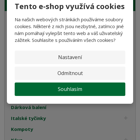
Tento e-shop využívá cookies
NAŠE NABÍDKA
Na našich webových stránkách používáme soubory
Semolinové těstoviny
cookies. Některé z nich jsou nezbytné, zatímco jiné
Rostlinné smetany
nám pomáhají vylepšit tento web a váš uživatelský
zážitek. Souhlasíte s používáním všech cookies?
Bramborové gnocchi
Bezlepkové těstoviny
Nastavení
Velikonoce
Odmítnout
Bulgur, Kuskus a Polenta
Oleje
Souhlasím
Cukrovinky
Dárková balení
Italské tyčinky
Kompoty
Káva