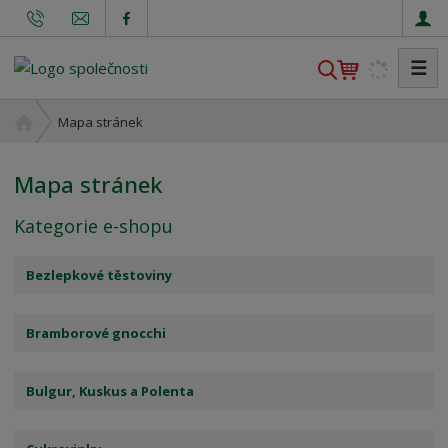
☰
V
y
h
Ú
Mapa stránek
l
v
o
e
Mapa stránek
d
d
n
a
Kategorie e-shopu
í
t
s
t
Bezlepkové těstoviny
r
a
Bramborové gnocchi
n
a
Bulgur, Kuskus a Polenta