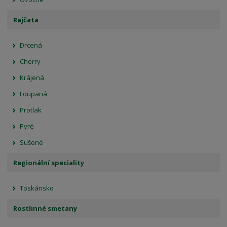
Rajčata
Drcená
Cherry
Krájená
Loupaná
Protlak
Pyré
Sušené
Regionální speciality
Toskánsko
Rostlinné smetany