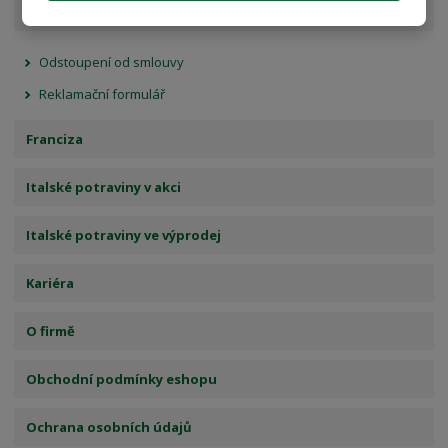
Formuláře
Odstoupení od smlouvy
Reklamační formulář
Franciza
Italské potraviny v akci
Italské potraviny ve výprodej
Kariéra
O firmě
Obchodní podmínky eshopu
Ochrana osobních údajů