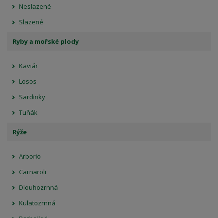
Neslazené
Slazené
Ryby a mořské plody
Kaviár
Losos
Sardinky
Tuňák
Rýže
Arborio
Carnaroli
Dlouhozrnná
Kulatozrnná