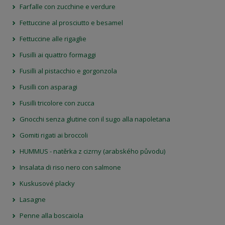
Farfalle con zucchine e verdure
Fettuccine al prosciutto e besamel
Fettuccine alle rigaglie
Fusilli ai quattro formaggi
Fusilli al pistacchio e gorgonzola
Fusilli con asparagi
Fusilli tricolore con zucca
Gnocchi senza glutine con il sugo alla napoletana
Gomiti rigati ai broccoli
HUMMUS - natěrka z cizrny (arabského původu)
Insalata di riso nero con salmone
Kuskusové placky
Lasagne
Penne alla boscaiola