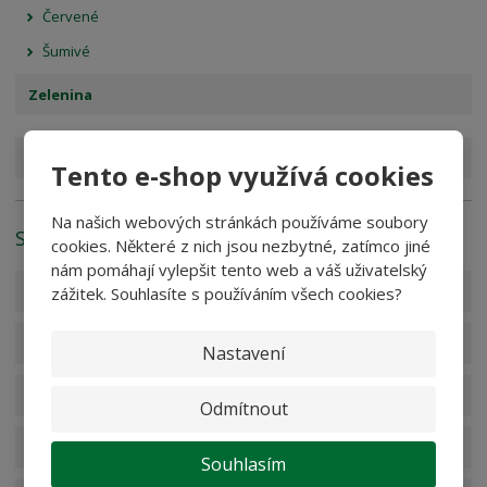
Červené
Šumivé
Zelenina
Zeleninové a ovocné šťávy
Tento e-shop využívá cookies
Na našich webových stránkách používáme soubory
Stránky e-shopu
cookies. Některé z nich jsou nezbytné, zatímco jiné
nám pomáhají vylepšit tento web a váš uživatelský
B2B sleva 20 % pro podnikatele
zážitek. Souhlasíte s používáním všech cookies?
Často kladené otázky (FAQ)
Nastavení
Cookies
Odmítnout
Doprava a platba
Souhlasím