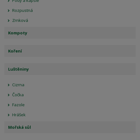
Pody a kapsle
Rozpustná
Zrnková
Kompoty
Koření
Luštěniny
Cizrna
Čočka
Fazole
Hrášek
Mořská sůl