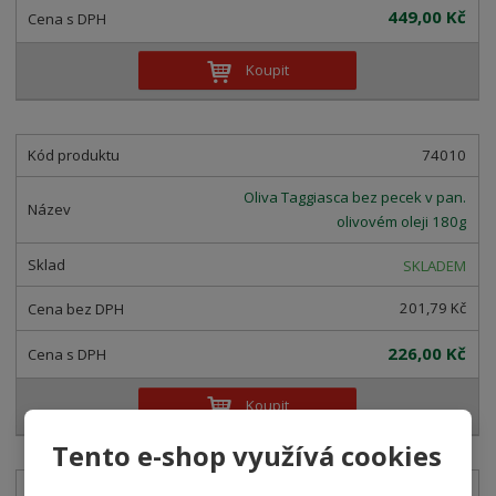
449,00 Kč
Koupit
74010
Oliva Taggiasca bez pecek v pan.
olivovém oleji 180g
SKLADEM
201,79 Kč
226,00 Kč
Koupit
Tento e-shop využívá cookies
74008