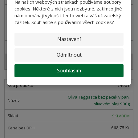
Na našich webových stránkách používáme soubory
cookies. Některé z nich jsou nezbytné, zatímco jiné
Feferonky v oleji Calvi 100g
nám pomáhají vylepšit tento web a váš uživatelský
zážitek. Souhlasíte s používáním všech cookies?
SKLADEM
88,39 Kč
Nastavení
99,00 Kč
Odmítnout
Koupit
Souhlasím
74001
Oliva Taggiasca bez pecek v pan.
olivovém oleji 900g
SKLADEM
668,75 Kč