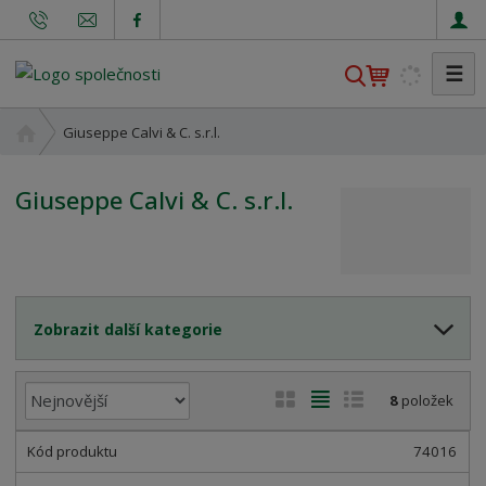
☰
V
y
h
Ú
Giuseppe Calvi & C. s.r.l.
l
v
o
e
Giuseppe Calvi & C. s.r.l.
d
d
n
a
í
t
s
t
r
Zobrazit další kategorie
a
n
Ř
a
O
T
Ř
8
položek
a
b
a
á
z
r
b
d
74016
e
á
u
k