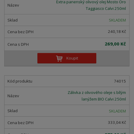
n
Extra panenský olivový olej Mosto Oro
z
l
o
í
Taggiasco Calvi 250ml
k
k
v
p
o
o
ý
SKLADEM
r
o
v
v
v
240,18 Kč
d
ý
ý
ý
u
v
v
p
269,00 Kč
k
ý
ý
i
t
p
p
s
Koupit
ů
i
i
s
s
74015
Zálivka z olivového oleje s bílým
lanýžem BIO Calvi 250ml
SKLADEM
333,04 Kč