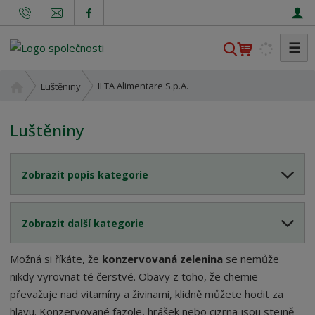
☰
V
y
h
Ú
ILTA Alimentare S.p.A.
Luštěniny
l
v
o
e
Luštěniny
d
d
n
a
í
t
Zobrazit popis kategorie
s
t
r
Zobrazit další kategorie
a
n
a
Možná si říkáte, že
konzervovaná zelenina
se nemůže
nikdy vyrovnat té čerstvé. Obavy z toho, že chemie
převažuje nad vitamíny a živinami, klidně můžete hodit za
hlavu. Konzervované fazole, hrášek nebo cizrna jsou stejně