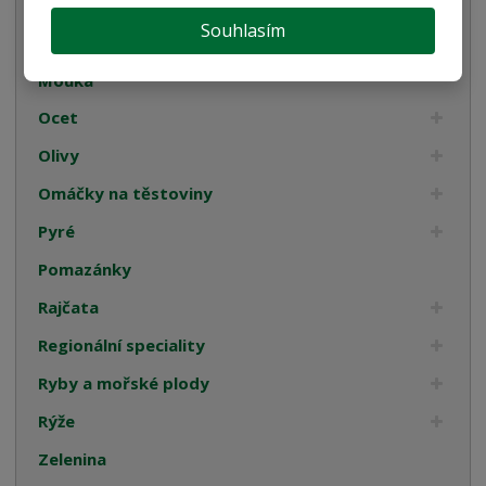
Luštěniny
Souhlasím
Mořská sůl
Mouka
Ocet
Olivy
Omáčky na těstoviny
Pyré
Pomazánky
Rajčata
Regionální speciality
Ryby a mořské plody
Rýže
Zelenina