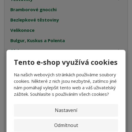
Bramborové gnocchi
Bezlepkové těstoviny
Velikonoce
Bulgur, Kuskus a Polenta
Oleje
Tento e-shop využívá cookies
Smetana
Cukrovinky
Na našich webových stránkách používáme soubory
cookies. Některé z nich jsou nezbytné, zatímco jiné
Dárková balení
nám pomáhají vylepšit tento web a váš uživatelský
Italské tyčinky
zážitek. Souhlasíte s používáním všech cookies?
Kompoty
Nastavení
Káva
Koření
Odmítnout