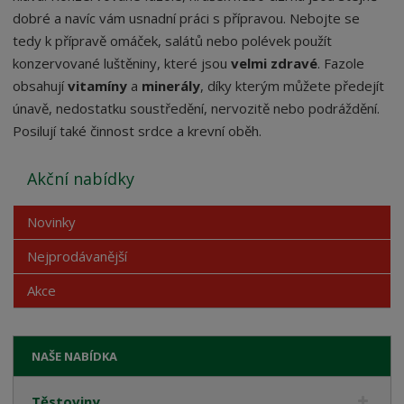
dobré a navíc vám usnadní práci s přípravou. Nebojte se
tedy k přípravě omáček, salátů nebo polévek použít
konzervované luštěniny, které jsou
velmi zdravé
. Fazole
obsahují
vitamíny
a
minerály
, díky kterým můžete předejít
únavě, nedostatku soustředění, nervozitě nebo podráždění.
Posilují také činnost srdce a krevní oběh.
Akční nabídky
Novinky
Nejprodávanější
Akce
NAŠE NABÍDKA
Těstoviny