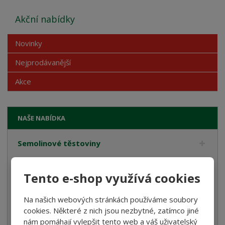
Akční nabídky
Novinky
Nejprodávanější
Akce
NAŠE NABÍDKA
Semolinové těstoviny
Rostlinné smetany
Tento e-shop využívá cookies
Bramborové gnocchi
Bezlepkové těstoviny
Na našich webových stránkách používáme soubory
cookies. Některé z nich jsou nezbytné, zatímco jiné
Velikonoce
nám pomáhají vylepšit tento web a váš uživatelský