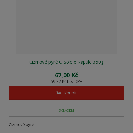
z
l
o
í
k
k
v
p
o
o
ý
r
o
v
v
v
d
ý
ý
ý
u
v
v
p
k
ý
ý
i
t
p
p
s
ů
i
i
Cizrnové pyré O Sole e Napule 350g
s
s
67,00 Kč
59,82 Kč bez DPH
Koupit
SKLADEM
Cizrnové pyré