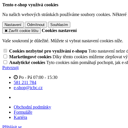
Tento e-shop využívá cookies
Na našich webových stránkách používáme soubory cookies. Některé z n
Nastavení
Odmítnout
Souhlasím
Cookies nastavení
Zavřít cookie lištu
Vaše soukromí je důležité. Můžete si vybrat nastavení cookies níže.
Cookies nezbytné pro využívání e-shopu
Toto nastavení nelze 
Marketingové cookies
Díky těmto cookies můžeme zlepšovat výko
Analytické cookies
Tyto cookies nám pomáhají pochopit, jak e-s
Potvrzuji
Po - Pá 07:00 - 15:30
581 211 784
e-shop@icbc.cz
Obchodní podmínky
Formuláře
Kariéra
Přihlásit se