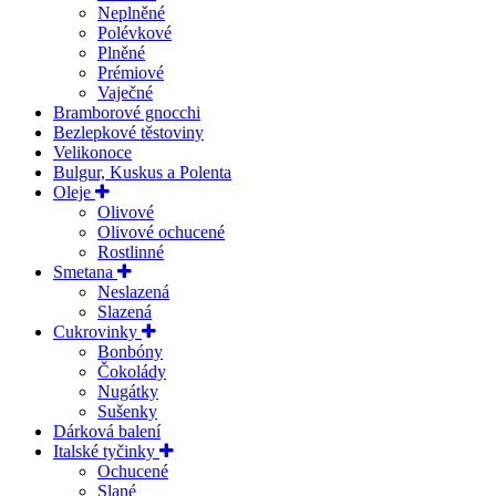
Neplněné
Polévkové
Plněné
Prémiové
Vaječné
Bramborové gnocchi
Bezlepkové těstoviny
Velikonoce
Bulgur, Kuskus a Polenta
Oleje
Olivové
Olivové ochucené
Rostlinné
Smetana
Neslazená
Slazená
Cukrovinky
Bonbóny
Čokolády
Nugátky
Sušenky
Dárková balení
Italské tyčinky
Ochucené
Slané