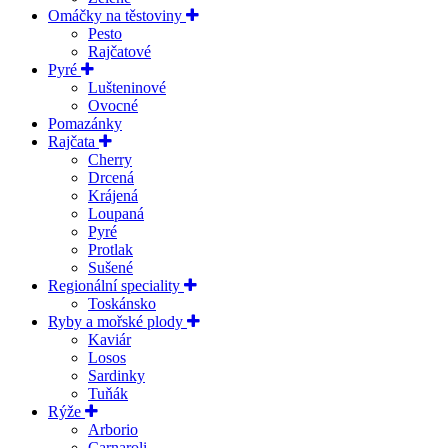
Omáčky na těstoviny
Pesto
Rajčatové
Pyré
Lušteninové
Ovocné
Pomazánky
Rajčata
Cherry
Drcená
Krájená
Loupaná
Pyré
Protlak
Sušené
Regionální speciality
Toskánsko
Ryby a mořské plody
Kaviár
Losos
Sardinky
Tuňák
Rýže
Arborio
Carnaroli