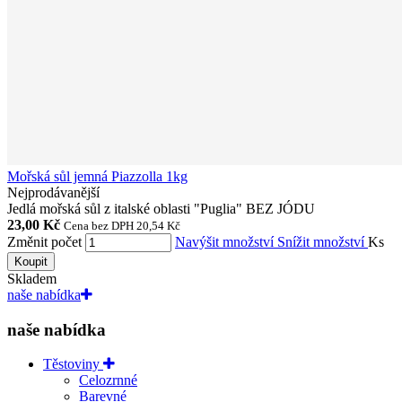
Mořská sůl jemná Piazzolla 1kg
Nejprodávanější
Jedlá mořská sůl z italské oblasti "Puglia" BEZ JÓDU
23,00 Kč
Cena bez DPH 20,54 Kč
Změnit počet
Navýšit množství
Snížit množství
Ks
Koupit
Skladem
naše nabídka
naše nabídka
Těstoviny
Celozrnné
Barevné