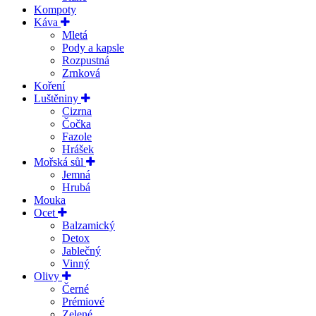
Kompoty
Káva
Mletá
Pody a kapsle
Rozpustná
Zrnková
Koření
Luštěniny
Cizrna
Čočka
Fazole
Hrášek
Mořská sůl
Jemná
Hrubá
Mouka
Ocet
Balzamický
Detox
Jablečný
Vinný
Olivy
Černé
Prémiové
Zelené