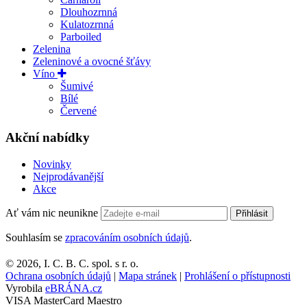
Dlouhozrnná
Kulatozrnná
Parboiled
Zelenina
Zeleninové a ovocné šťávy
Víno
Šumivé
Bílé
Červené
Akční nabídky
Novinky
Nejprodávanější
Akce
Ať vám nic neunikne
Přihlásit
Souhlasím se
zpracováním osobních údajů
.
© 2026, I. C. B. C. spol. s r. o.
Ochrana osobních údajů
|
Mapa stránek
|
Prohlášení o přístupnosti
Vyrobila
eBRÁNA.cz
VISA
MasterCard
Maestro