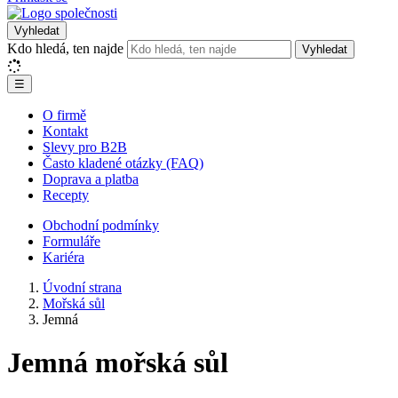
Vyhledat
Kdo hledá, ten najde
Vyhledat
☰
O firmě
Kontakt
Slevy pro B2B
Často kladené otázky (FAQ)
Doprava a platba
Recepty
Obchodní podmínky
Formuláře
Kariéra
Úvodní strana
Mořská sůl
Jemná
Jemná mořská sůl