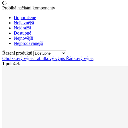
Probíhá načítání komponenty
Doporučené
Nejlevnější
Nejdražší
Dostupné
Nejnovější
Nejprodávanejší
Řazení produktů
Obrázkový výpis
Tabulkový výpis
Řádkový výpis
1
položek