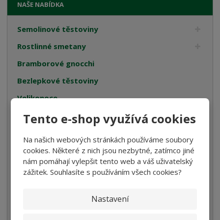
NAŠE NABÍDKA
Semolinové těstoviny
Rostlinné smetany
Bramborové gnocchi
Bezlepkové těstoviny
Velikonoce
Bulgur, Kuskus a Polenta
Tento e-shop využívá cookies
Oleje
Na našich webových stránkách používáme soubory
Cukrovinky
cookies. Některé z nich jsou nezbytné, zatímco jiné
nám pomáhají vylepšit tento web a váš uživatelský
Dárková balení
zážitek. Souhlasíte s používáním všech cookies?
Italské tyčinky
Nastavení
Kompoty
Káva