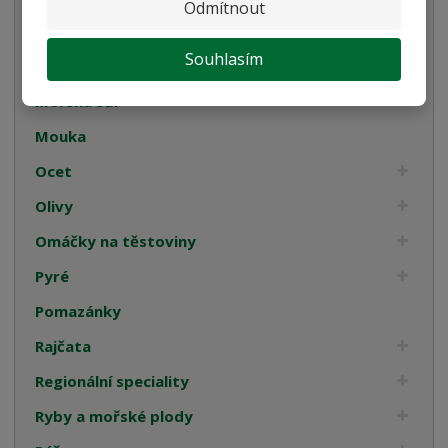
Odmítnout
Koření
Souhlasím
Luštěniny
Mořská sůl
Mouka
Ocet
Olivy
Omáčky na těstoviny
Pyré
Pomazánky
Rajčata
Regionální speciality
Ryby a mořské plody