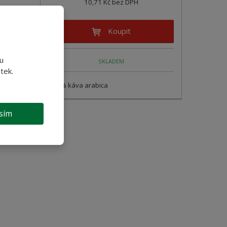
10,71 Kč bez DPH
Koupit
u
SKLADEM
tek.
100% káva arabica
sím