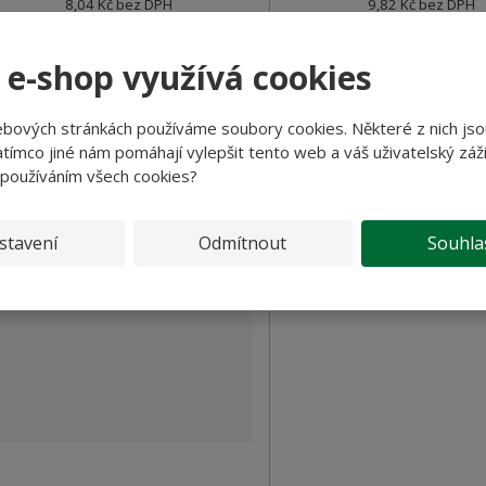
8,04 Kč bez DPH
9,82 Kč bez DPH
 e-shop využívá cookies
Koupit
Koupit
ebových stránkách používáme soubory cookies. Některé z nich jso
SKLADEM
SKLADEM
tímco jiné nám pomáhají vylepšit tento web a váš uživatelský záži
 používáním všech cookies?
Pod 80% káva arabica
stavení
Odmítnout
Souhla
PRAVA ZDARMA