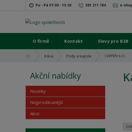
Po - Pá 07:00 - 15:30
581 211 784
e-sho
O firmě
Kontakt
Slevy pro B2B
Ú
CAFFEN s.r.l.
Káva
Pody a kapsle
v
o
K
Akční nabídky
d
n
í
Novinky
s
t
Nejprodávanější
r
Akce
a
n
a
CAF