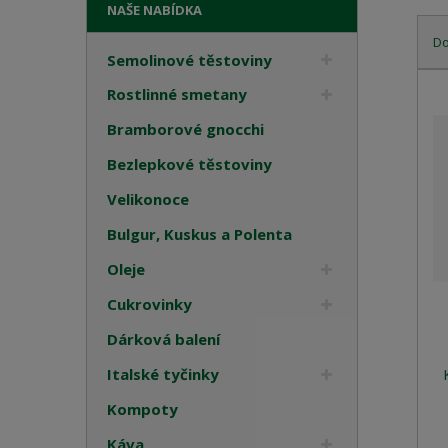
NAŠE NABÍDKA
D
Semolinové těstoviny
Ř
Rostlinné smetany
a
z
Bramborové gnocchi
e
Bezlepkové těstoviny
n
í
Velikonoce
p
r
Bulgur, Kuskus a Polenta
o
Oleje
d
u
Cukrovinky
k
Dárková balení
t
ů
Italské tyčinky
Kompoty
Káva