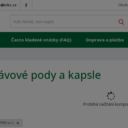
p@icbc.cz
Obch
V
Často kladené otázky (FAQ)
Doprava a platba
ávové pody a kapsle
Probíhá načítání komp
FEN s.r.l.